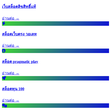
เว็บสล็อตลิขสิทธิ์แท้
อ่านต่อ →
สล็อตเว็บตรง วอเลท
อ่านต่อ →
สล็อต pragmatic play
อ่านต่อ →
สล็อตทุน 100
อ่านต่อ →