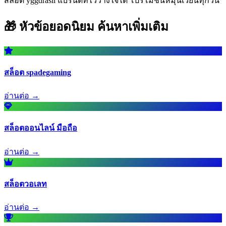
สล็อต yggdrasil แบรนด์ที่ไว้วางใจได้ โปรโมชั่นหมุนเวียนทุกวัน
🎁 หัวข้อยอดนิยม
ค้นหาเพิ่มเติม
สล็อต spadegaming
อ่านต่อ →
สล็อตออนไลน์ มือถือ
อ่านต่อ →
สล็อตวอเลท
อ่านต่อ →