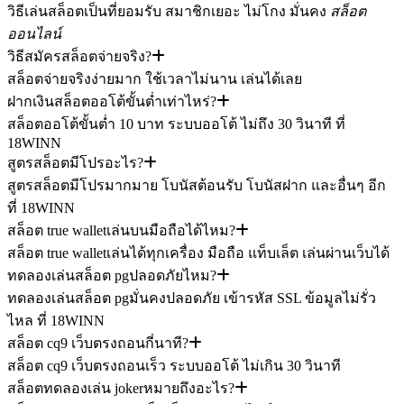
วิธีเล่นสล็อตเป็นที่ยอมรับ สมาชิกเยอะ ไม่โกง มั่นคง
สล็อต
ออนไลน์
วิธีสมัครสล็อตจ่ายจริง?
สล็อตจ่ายจริงง่ายมาก ใช้เวลาไม่นาน เล่นได้เลย
ฝากเงินสล็อตออโต้ขั้นต่ำเท่าไหร่?
สล็อตออโต้ขั้นต่ำ 10 บาท ระบบออโต้ ไม่ถึง 30 วินาที ที่
18WINN
สูตรสล็อตมีโปรอะไร?
สูตรสล็อตมีโปรมากมาย โบนัสต้อนรับ โบนัสฝาก และอื่นๆ อีก
ที่ 18WINN
สล็อต true walletเล่นบนมือถือได้ไหม?
สล็อต true walletเล่นได้ทุกเครื่อง มือถือ แท็บเล็ต เล่นผ่านเว็บได้
ทดลองเล่นสล็อต pgปลอดภัยไหม?
ทดลองเล่นสล็อต pgมั่นคงปลอดภัย เข้ารหัส SSL ข้อมูลไม่รั่ว
ไหล ที่ 18WINN
สล็อต cq9 เว็บตรงถอนกี่นาที?
สล็อต cq9 เว็บตรงถอนเร็ว ระบบออโต้ ไม่เกิน 30 วินาที
สล็อตทดลองเล่น jokerหมายถึงอะไร?