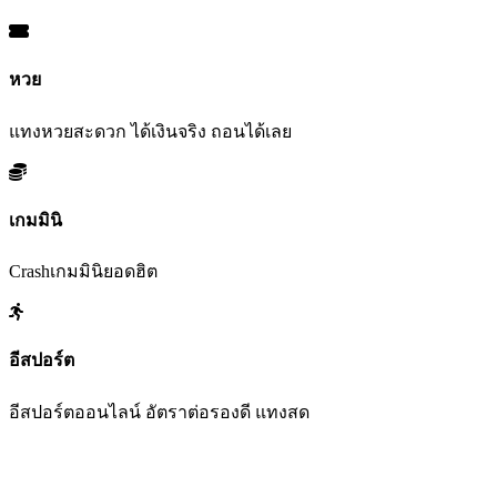
หวย
แทงหวยสะดวก ได้เงินจริง ถอนได้เลย
เกมมินิ
Crashเกมมินิยอดฮิต
อีสปอร์ต
อีสปอร์ตออนไลน์ อัตราต่อรองดี แทงสด