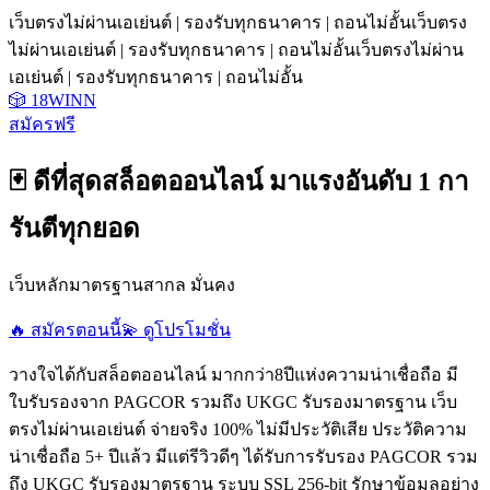
เว็บตรงไม่ผ่านเอเย่นต์ | รองรับทุกธนาคาร | ถอนไม่อั้น
เว็บตรง
ไม่ผ่านเอเย่นต์ | รองรับทุกธนาคาร | ถอนไม่อั้น
เว็บตรงไม่ผ่าน
เอเย่นต์ | รองรับทุกธนาคาร | ถอนไม่อั้น
🎲 18WINN
สมัครฟรี
🃏 ดีที่สุดสล็อตออนไลน์ มาแรงอันดับ 1 กา
รันตีทุกยอด
เว็บหลักมาตรฐานสากล มั่นคง
🔥 สมัครตอนนี้
💫 ดูโปรโมชั่น
วางใจได้กับสล็อตออนไลน์ มากกว่า8ปีแห่งความน่าเชื่อถือ มี
ใบรับรองจาก PAGCOR รวมถึง UKGC รับรองมาตรฐาน เว็บ
ตรงไม่ผ่านเอเย่นต์ จ่ายจริง 100% ไม่มีประวัติเสีย ประวัติความ
น่าเชื่อถือ 5+ ปีแล้ว มีแต่รีวิวดีๆ ได้รับการรับรอง PAGCOR รวม
ถึง UKGC รับรองมาตรฐาน ระบบ SSL 256-bit รักษาข้อมูลอย่าง