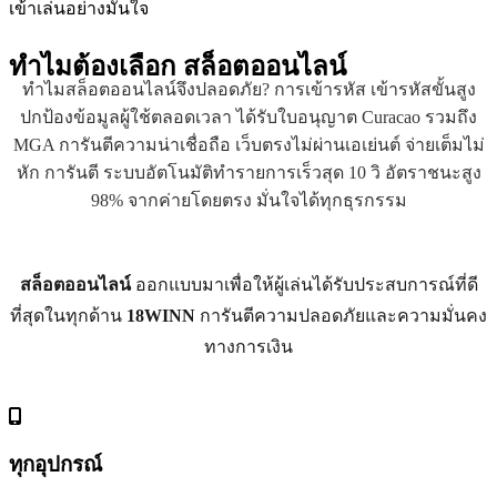
เข้าเล่นอย่างมั่นใจ
ทำไมต้องเลือก
สล็อตออนไลน์
ทำไมสล็อตออนไลน์จึงปลอดภัย? การเข้ารหัส เข้ารหัสขั้นสูง
ปกป้องข้อมูลผู้ใช้ตลอดเวลา ได้รับใบอนุญาต Curacao รวมถึง
MGA การันตีความน่าเชื่อถือ เว็บตรงไม่ผ่านเอเย่นต์ จ่ายเต็มไม่
หัก การันตี ระบบอัตโนมัติทำรายการเร็วสุด 10 วิ อัตราชนะสูง
98% จากค่ายโดยตรง มั่นใจได้ทุกธุรกรรม
สล็อตออนไลน์
ออกแบบมาเพื่อให้ผู้เล่นได้รับประสบการณ์ที่ดี
ที่สุดในทุกด้าน
18WINN
การันตีความปลอดภัยและความมั่นคง
ทางการเงิน
ทุกอุปกรณ์