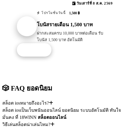
วันเสาร์ที่ 8 ส.ค. 2569
1,500 ฿
โปรโมชั่นวันนี้
โบนัสรายเดือน 1,500 บาท
ฝากสะสมครบ 10,000 บาทต่อเดือน รับ
โบนัส 1,500 บาท อัตโนมัติ
รับโปรนี้
🎲 FAQ
ยอดนิยม
สล็อต iosหมายถึงอะไร?
สล็อต iosเป็นเว็บพนันออนไลน์ ยอดนิยม ระบบอัตโนมัติ ทันใจ
มั่นคง ที่ 18WINN
สล็อตออนไลน์
วิธีเล่นสล็อตน่าเล่นไหม?