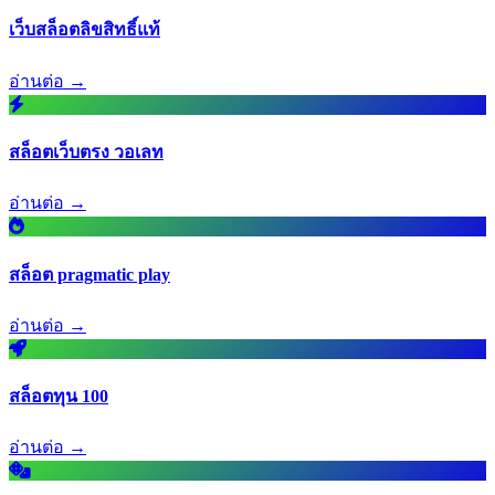
เว็บสล็อตลิขสิทธิ์แท้
อ่านต่อ →
สล็อตเว็บตรง วอเลท
อ่านต่อ →
สล็อต pragmatic play
อ่านต่อ →
สล็อตทุน 100
อ่านต่อ →