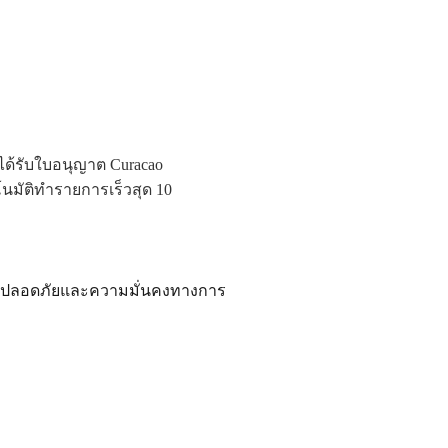
 ได้รับใบอนุญาต Curacao
ตโนมัติทำรายการเร็วสุด 10
มปลอดภัยและความมั่นคงทางการ