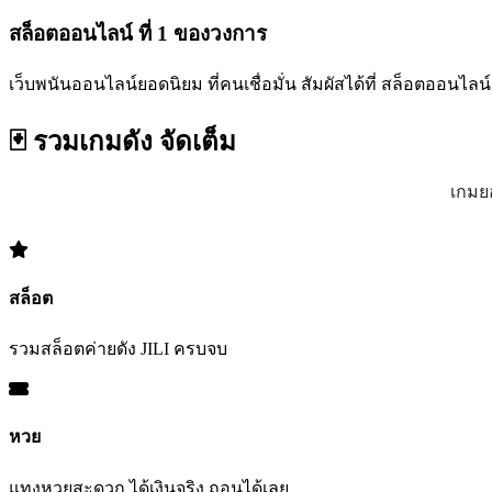
สล็อตออนไลน์ ที่ 1 ของวงการ
เว็บพนันออนไลน์ยอดนิยม ที่คนเชื่อมั่น สัมผัสได้ที่ สล็อตออนไลน์
🃏 รวมเกมดัง
จัดเต็ม
เกมย
สล็อต
รวมสล็อตค่ายดัง JILI ครบจบ
หวย
แทงหวยสะดวก ได้เงินจริง ถอนได้เลย