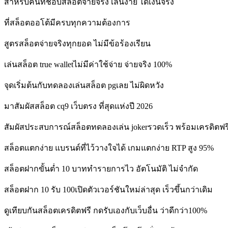
สำหรับคนที่ชอบสล็อตจ่ายจริง เล่นง่าย ได้เงินจริง
ที่สล็อตออโต้มีครบทุกความต้องการ
สูตรสล็อตจ่ายจริงทุกยอด ไม่มีข้อร้องเรียน
เล่นสล็อต true walletไม่มีค่าใช้จ่าย จ่ายจริง 100%
จุดเริ่มต้นกับทดลองเล่นสล็อต pgเลย ไม่ผิดหวัง
มาสัมผัสสล็อต cq9 เว็บตรง ที่สุดแห่งปี 2026
สัมผัสประสบการณ์สล็อตทดลองเล่น jokerรวดเร็ว พร้อมเครดิตฟร
สล็อตแตกง่าย แบรนด์ที่ไว้วางใจได้ เกมแตกง่าย RTP สูง 95%
สล็อตฝากขั้นต่ำ 10 บาททำรายการไว อัตโนมัติ ไม่จำกัด
สล็อตฝาก 10 รับ 100เปิดตัวเวอร์ชันใหม่ล่าสุด เร็วขึ้นกว่าเดิม
ดูเทียบกันสล็อตเครดิตฟรี กดรับเองกับเว็บอื่น ว่าดีกว่า100%