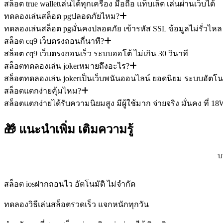
สล็อต true walletเล่นได้ทุกเครื่อง มือถือ แท็บเล็ต เล่นผ่านเว็บได้
ทดลองเล่นสล็อต pgปลอดภัยไหม?
ทดลองเล่นสล็อต pgมั่นคงปลอดภัย เข้ารหัส SSL ข้อมูลไม่รั่วไหล
สล็อต cq9 เว็บตรงถอนกี่นาที?
สล็อต cq9 เว็บตรงถอนเร็ว ระบบออโต้ ไม่เกิน 30 วินาที
สล็อตทดลองเล่น jokerหมายถึงอะไร?
สล็อตทดลองเล่น jokerเป็นเว็บพนันออนไลน์ ยอดนิยม ระบบอัตโนม
สล็อตแตกง่ายคุ้มไหม?
สล็อตแตกง่ายได้รับความนิยมสูง มีผู้ใช้มาก จ่ายจริง มั่นคง ที่
🎁 แนะนำเพิ่ม
เติมความรู้
บ
สล็อต iosฝากถอนไว อัตโนมัติ ไม่จำกัด
ทดลองวิธีเล่นสล็อตรวดเร็ว แจกหนักทุกวัน