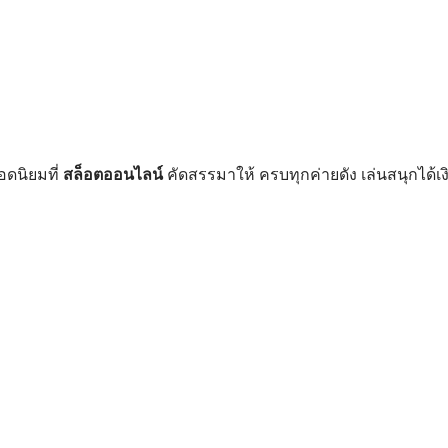
อดนิยมที่
สล็อตออนไลน์
คัดสรรมาให้ ครบทุกค่ายดัง เล่นสนุกได้เง