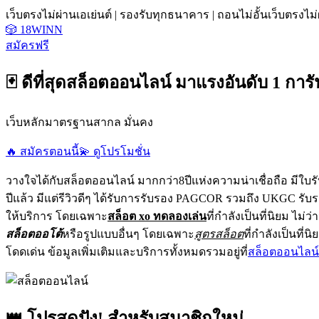
เว็บตรงไม่ผ่านเอเย่นต์ | รองรับทุกธนาคาร | ถอนไม่อั้น
เว็บตรงไม่
🎲 18WINN
สมัครฟรี
🃏 ดีที่สุดสล็อตออนไลน์ มาแรงอันดับ 1 การ
เว็บหลักมาตรฐานสากล มั่นคง
🔥 สมัครตอนนี้
💫 ดูโปรโมชั่น
วางใจได้กับสล็อตออนไลน์ มากกว่า8ปีแห่งความน่าเชื่อถือ มีใบร
ปีแล้ว มีแต่รีวิวดีๆ ได้รับการรับรอง PAGCOR รวมถึง UKGC รับ
ให้บริการ โดยเฉพาะ
สล็อต xo ทดลองเล่น
ที่กำลังเป็นที่นิยม ไม่ว่
สล็อตออโต้
หรือรูปแบบอื่นๆ โดยเฉพาะ
สูตรสล็อต
ที่กำลังเป็นที่น
โดดเด่น ข้อมูลเพิ่มเติมและบริการทั้งหมดรวมอยู่ที่
สล็อตออนไลน์
👑 โปรสุดปัง! สำหรับสมาชิกใหม่