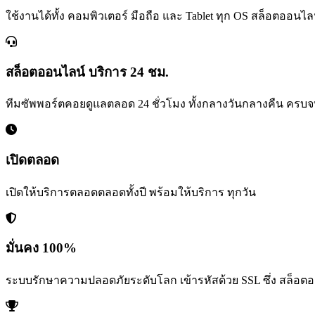
ใช้งานได้ทั้ง คอมพิวเตอร์ มือถือ และ Tablet ทุก OS สล็อตออนไล
สล็อตออนไลน์ บริการ 24 ชม.
ทีมซัพพอร์ตคอยดูแลตลอด 24 ชั่วโมง ทั้งกลางวันกลางคืน ครบจ
เปิดตลอด
เปิดให้บริการตลอดตลอดทั้งปี พร้อมให้บริการ ทุกวัน
มั่นคง 100%
ระบบรักษาความปลอดภัยระดับโลก เข้ารหัสด้วย SSL ซึ่ง สล็อตออน