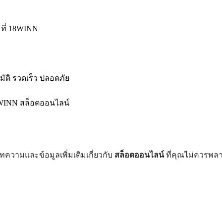
 ที่ 18WINN
ัติ รวดเร็ว ปลอดภัย
 18WINN สล็อตออนไลน์
ทความและข้อมูลเพิ่มเติมเกี่ยวกับ
สล็อตออนไลน์
ที่คุณไม่ควรพล