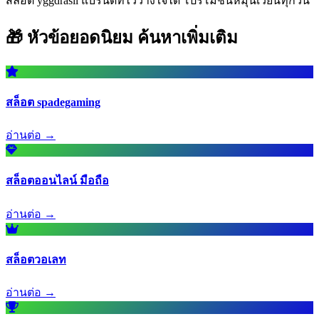
สล็อต yggdrasil แบรนด์ที่ไว้วางใจได้ โปรโมชั่นหมุนเวียนทุกวัน
🎁 หัวข้อยอดนิยม
ค้นหาเพิ่มเติม
สล็อต spadegaming
อ่านต่อ →
สล็อตออนไลน์ มือถือ
อ่านต่อ →
สล็อตวอเลท
อ่านต่อ →