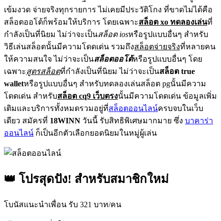
เข้มงวด จ่ายจริงทุกรายการ ไม่เคยมีประวัติโกง ที่ขาดไม่ได้คือ
สล็อตออโต้ก็พร้อมให้บริการ โดยเฉพาะ
สล็อต xo ทดลองเล่น
ที่
กำลังเป็นที่นิยม ไม่ว่าจะเป็น
สล็อต ios
หรือรูปแบบอื่นๆ สำหรับ
วิธีเล่นสล็อตนั้นมีความโดดเด่น รวมถึง
สล็อตจ่ายจริง
ที่หลายคน
ให้ความสนใจ ไม่ว่าจะเป็น
สล็อตออโต้
หรือรูปแบบอื่นๆ โดย
เฉพาะ
สูตรสล็อต
ที่กำลังเป็นที่นิยม ไม่ว่าจะเป็น
สล็อต true
wallet
หรือรูปแบบอื่นๆ สำหรับทดลองเล่นสล็อต pgนั้นมีความ
โดดเด่น สำหรับ
สล็อต cq9 เว็บตรง
นั้นมีความโดดเด่น ข้อมูลเพิ่ม
เติมและบริการทั้งหมดรวมอยู่ที่
สล็อตออนไลน์
ครบจบในเว็บ
เดียว สมัครที่
18WINN
วันนี้ รับสิทธิพิเศษมากมาย ซึ่ง
บาคาร่า
ออนไลน์
ก็เป็นอีกตัวเลือกยอดนิยมในหมู่ผู้เล่น
👑 โปรสุดปัง! สำหรับสมาชิกใหม่
โบนัสแนะนำเพื่อน รับ 321 บาท/คน