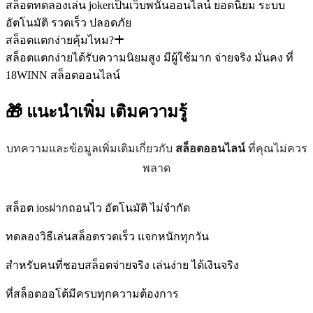
สล็อตทดลองเล่น jokerเป็นเว็บพนันออนไลน์ ยอดนิยม ระบบ
อัตโนมัติ รวดเร็ว ปลอดภัย
สล็อตแตกง่ายคุ้มไหม?
สล็อตแตกง่ายได้รับความนิยมสูง มีผู้ใช้มาก จ่ายจริง มั่นคง ที่
18WINN สล็อตออนไลน์
🎁 แนะนำเพิ่ม
เติมความรู้
บทความและข้อมูลเพิ่มเติมเกี่ยวกับ
สล็อตออนไลน์
ที่คุณไม่ควร
พลาด
สล็อต iosฝากถอนไว อัตโนมัติ ไม่จำกัด
ทดลองวิธีเล่นสล็อตรวดเร็ว แจกหนักทุกวัน
สำหรับคนที่ชอบสล็อตจ่ายจริง เล่นง่าย ได้เงินจริง
ที่สล็อตออโต้มีครบทุกความต้องการ