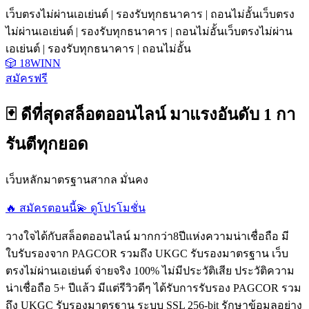
เว็บตรงไม่ผ่านเอเย่นต์ | รองรับทุกธนาคาร | ถอนไม่อั้น
เว็บตรง
ไม่ผ่านเอเย่นต์ | รองรับทุกธนาคาร | ถอนไม่อั้น
เว็บตรงไม่ผ่าน
เอเย่นต์ | รองรับทุกธนาคาร | ถอนไม่อั้น
🎲 18WINN
สมัครฟรี
🃏 ดีที่สุดสล็อตออนไลน์ มาแรงอันดับ 1 กา
รันตีทุกยอด
เว็บหลักมาตรฐานสากล มั่นคง
🔥 สมัครตอนนี้
💫 ดูโปรโมชั่น
วางใจได้กับสล็อตออนไลน์ มากกว่า8ปีแห่งความน่าเชื่อถือ มี
ใบรับรองจาก PAGCOR รวมถึง UKGC รับรองมาตรฐาน เว็บ
ตรงไม่ผ่านเอเย่นต์ จ่ายจริง 100% ไม่มีประวัติเสีย ประวัติความ
น่าเชื่อถือ 5+ ปีแล้ว มีแต่รีวิวดีๆ ได้รับการรับรอง PAGCOR รวม
ถึง UKGC รับรองมาตรฐาน ระบบ SSL 256-bit รักษาข้อมูลอย่าง