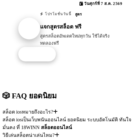
วันศุกร์ที่ 7 ส.ค. 2569
สูตร
โปรโมชั่นวันนี้
แจกสูตรสล็อต ฟรี
สูตรสล็อตอัพเดตใหม่ทุกวัน ใช้ได้จริง
ทดลองฟรี
รับโปรนี้
🎲 FAQ
ยอดนิยม
สล็อต iosหมายถึงอะไร?
สล็อต iosเป็นเว็บพนันออนไลน์ ยอดนิยม ระบบอัตโนมัติ ทันใจ
มั่นคง ที่ 18WINN
สล็อตออนไลน์
วิธีเล่นสล็อตน่าเล่นไหม?