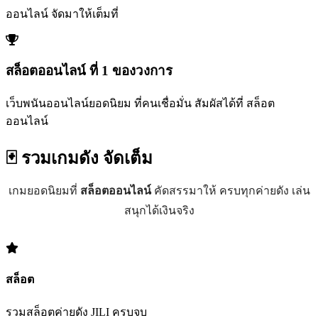
ออนไลน์ จัดมาให้เต็มที่
สล็อตออนไลน์ ที่ 1 ของวงการ
เว็บพนันออนไลน์ยอดนิยม ที่คนเชื่อมั่น สัมผัสได้ที่ สล็อต
ออนไลน์
🃏 รวมเกมดัง
จัดเต็ม
เกมยอดนิยมที่
สล็อตออนไลน์
คัดสรรมาให้ ครบทุกค่ายดัง เล่น
สนุกได้เงินจริง
สล็อต
รวมสล็อตค่ายดัง JILI ครบจบ