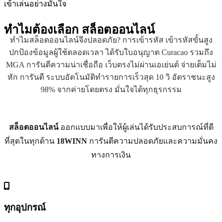
เข้าเล่นอย่างมั่นใจ
ทำไมต้องเลือก
สล็อตออนไลน์
ทำไมสล็อตออนไลน์จึงปลอดภัย? การเข้ารหัส เข้ารหัสขั้นสูง
ปกป้องข้อมูลผู้ใช้ตลอดเวลา ได้รับใบอนุญาต Curacao รวมถึง
MGA การันตีความน่าเชื่อถือ เว็บตรงไม่ผ่านเอเย่นต์ จ่ายเต็มไม่
หัก การันตี ระบบอัตโนมัติทำรายการเร็วสุด 10 วิ อัตราชนะสูง
98% จากค่ายโดยตรง มั่นใจได้ทุกธุรกรรม
สล็อตออนไลน์
ออกแบบมาเพื่อให้ผู้เล่นได้รับประสบการณ์ที่ดี
ที่สุดในทุกด้าน
18WINN
การันตีความปลอดภัยและความมั่นคง
ทางการเงิน
ทุกอุปกรณ์