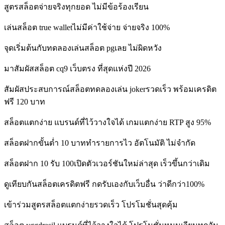
สูตรสล็อตจ่ายจริงทุกยอด ไม่มีข้อร้องเรียน
เล่นสล็อต true walletไม่มีค่าใช้จ่าย จ่ายจริง 100%
จุดเริ่มต้นกับทดลองเล่นสล็อต pgเลย ไม่ผิดหวัง
มาสัมผัสสล็อต cq9 เว็บตรง ที่สุดแห่งปี 2026
สัมผัสประสบการณ์สล็อตทดลองเล่น jokerรวดเร็ว พร้อมเครดิต
ฟรี 120 บาท
สล็อตแตกง่าย แบรนด์ที่ไว้วางใจได้ เกมแตกง่าย RTP สูง 95%
สล็อตฝากขั้นต่ำ 10 บาททำรายการไว อัตโนมัติ ไม่จำกัด
สล็อตฝาก 10 รับ 100เปิดตัวเวอร์ชันใหม่ล่าสุด เร็วขึ้นกว่าเดิม
ดูเทียบกันสล็อตเครดิตฟรี กดรับเองกับเว็บอื่น ว่าดีกว่า100%
เข้าร่วมสูตรสล็อตแตกง่ายรวดเร็ว โปรโมชั่นสุดคุ้ม