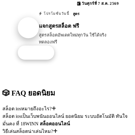
วันศุกร์ที่ 7 ส.ค. 2569
สูตร
โปรโมชั่นวันนี้
แจกสูตรสล็อต ฟรี
สูตรสล็อตอัพเดตใหม่ทุกวัน ใช้ได้จริง
ทดลองฟรี
รับโปรนี้
🎲 FAQ
ยอดนิยม
สล็อต iosหมายถึงอะไร?
สล็อต iosเป็นเว็บพนันออนไลน์ ยอดนิยม ระบบอัตโนมัติ ทันใจ
มั่นคง ที่ 18WINN
สล็อตออนไลน์
วิธีเล่นสล็อตน่าเล่นไหม?