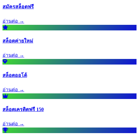
สมัครสล็อตฟรี
อ่านต่อ →
สล็อตค่ายใหม่
อ่านต่อ →
สล็อตออโต้
อ่านต่อ →
สล็อตเครดิตฟรี 150
อ่านต่อ →