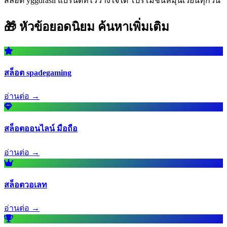
สล็อต yggdrasil แบรนด์ที่ไว้วางใจได้ โปรโมชั่นหมุนเวียนทุกวัน
🎁 หัวข้อยอดนิยม
ค้นหาเพิ่มเติม
สล็อต spadegaming
อ่านต่อ →
สล็อตออนไลน์ มือถือ
อ่านต่อ →
สล็อตวอเลท
อ่านต่อ →