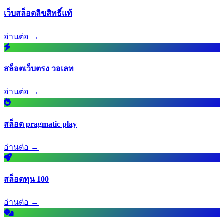
เว็บสล็อตลิขสิทธิ์แท้
อ่านต่อ →
สล็อตเว็บตรง วอเลท
อ่านต่อ →
สล็อต pragmatic play
อ่านต่อ →
สล็อตทุน 100
อ่านต่อ →