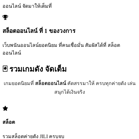
ออนไลน์ จัดมาให้เต็มที่
สล็อตออนไลน์ ที่ 1 ของวงการ
เว็บพนันออนไลน์ยอดนิยม ที่คนเชื่อมั่น สัมผัสได้ที่ สล็อต
ออนไลน์
🃏 รวมเกมดัง
จัดเต็ม
เกมยอดนิยมที่
สล็อตออนไลน์
คัดสรรมาให้ ครบทุกค่ายดัง เล่น
สนุกได้เงินจริง
สล็อต
รวมสล็อตค่ายดัง JILI ครบจบ