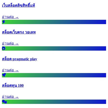
เว็บสล็อตลิขสิทธิ์แท้
อ่านต่อ →
สล็อตเว็บตรง วอเลท
อ่านต่อ →
สล็อต pragmatic play
อ่านต่อ →
สล็อตทุน 100
อ่านต่อ →