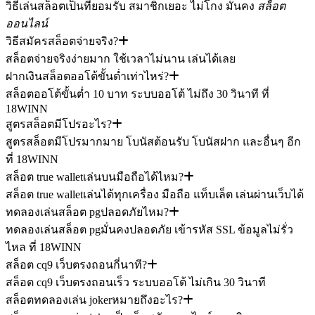
วิธีเล่นสล็อตเป็นที่ยอมรับ สมาชิกเยอะ ไม่โกง มั่นคง
สล็อต
ออนไลน์
วิธีสมัครสล็อตจ่ายจริง?
สล็อตจ่ายจริงง่ายมาก ใช้เวลาไม่นาน เล่นได้เลย
ฝากเงินสล็อตออโต้ขั้นต่ำเท่าไหร่?
สล็อตออโต้ขั้นต่ำ 10 บาท ระบบออโต้ ไม่ถึง 30 วินาที ที่
18WINN
สูตรสล็อตมีโปรอะไร?
สูตรสล็อตมีโปรมากมาย โบนัสต้อนรับ โบนัสฝาก และอื่นๆ อีก
ที่ 18WINN
สล็อต true walletเล่นบนมือถือได้ไหม?
สล็อต true walletเล่นได้ทุกเครื่อง มือถือ แท็บเล็ต เล่นผ่านเว็บได้
ทดลองเล่นสล็อต pgปลอดภัยไหม?
ทดลองเล่นสล็อต pgมั่นคงปลอดภัย เข้ารหัส SSL ข้อมูลไม่รั่ว
ไหล ที่ 18WINN
สล็อต cq9 เว็บตรงถอนกี่นาที?
สล็อต cq9 เว็บตรงถอนเร็ว ระบบออโต้ ไม่เกิน 30 วินาที
สล็อตทดลองเล่น jokerหมายถึงอะไร?