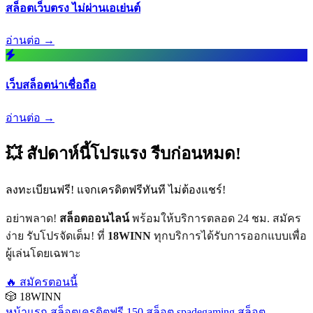
สล็อตเว็บตรง ไม่ผ่านเอเย่นต์
อ่านต่อ →
เว็บสล็อตน่าเชื่อถือ
อ่านต่อ →
💥 สัปดาห์นี้โปรแรง รีบก่อนหมด!
ลงทะเบียนฟรี! แจกเครดิตฟรีทันที ไม่ต้องแชร์!
อย่าพลาด!
สล็อตออนไลน์
พร้อมให้บริการตลอด 24 ชม. สมัคร
ง่าย รับโปรจัดเต็ม! ที่
18WINN
ทุกบริการได้รับการออกแบบเพื่อ
ผู้เล่นโดยเฉพาะ
🔥 สมัครตอนนี้
🎲 18WINN
หน้าแรก
สล็อตเครดิตฟรี 150
สล็อต spadegaming
สล็อต