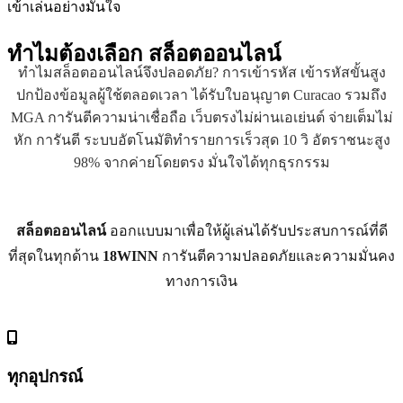
เข้าเล่นอย่างมั่นใจ
ทำไมต้องเลือก
สล็อตออนไลน์
ทำไมสล็อตออนไลน์จึงปลอดภัย? การเข้ารหัส เข้ารหัสขั้นสูง
ปกป้องข้อมูลผู้ใช้ตลอดเวลา ได้รับใบอนุญาต Curacao รวมถึง
MGA การันตีความน่าเชื่อถือ เว็บตรงไม่ผ่านเอเย่นต์ จ่ายเต็มไม่
หัก การันตี ระบบอัตโนมัติทำรายการเร็วสุด 10 วิ อัตราชนะสูง
98% จากค่ายโดยตรง มั่นใจได้ทุกธุรกรรม
สล็อตออนไลน์
ออกแบบมาเพื่อให้ผู้เล่นได้รับประสบการณ์ที่ดี
ที่สุดในทุกด้าน
18WINN
การันตีความปลอดภัยและความมั่นคง
ทางการเงิน
ทุกอุปกรณ์