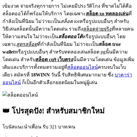
เข้มงวด จ่ายจริงทุกรายการ ไม่เคยมีประวัติโกง ที่ขาดไม่ได้คือ
สล็อตออโต้ก็พร้อมให้บริการ โดยเฉพาะ
สล็อต xo ทดลองเล่น
ที่
กำลังเป็นที่นิยม ไม่ว่าจะเป็น
สล็อต ios
หรือรูปแบบอื่นๆ สำหรับ
วิธีเล่นสล็อตนั้นมีความโดดเด่น รวมถึง
สล็อตจ่ายจริง
ที่หลายคน
ให้ความสนใจ ไม่ว่าจะเป็น
สล็อตออโต้
หรือรูปแบบอื่นๆ โดย
เฉพาะ
สูตรสล็อต
ที่กำลังเป็นที่นิยม ไม่ว่าจะเป็น
สล็อต true
wallet
หรือรูปแบบอื่นๆ สำหรับทดลองเล่นสล็อต pgนั้นมีความ
โดดเด่น สำหรับ
สล็อต cq9 เว็บตรง
นั้นมีความโดดเด่น ข้อมูลเพิ่ม
เติมและบริการทั้งหมดรวมอยู่ที่
สล็อตออนไลน์
ครบจบในเว็บ
เดียว สมัครที่
18WINN
วันนี้ รับสิทธิพิเศษมากมาย ซึ่ง
บาคาร่า
ออนไลน์
ก็เป็นอีกตัวเลือกยอดนิยมในหมู่ผู้เล่น
👑 โปรสุดปัง! สำหรับสมาชิกใหม่
โบนัสแนะนำเพื่อน รับ 321 บาท/คน