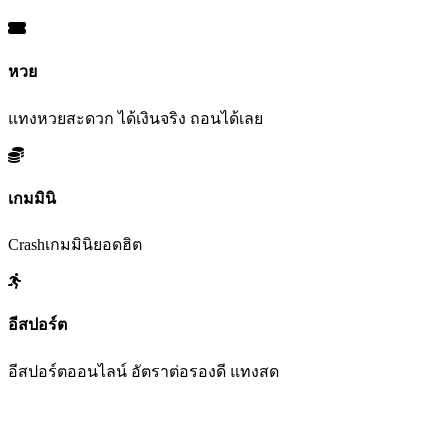
หวย
แทงหวยสะดวก ได้เงินจริง ถอนได้เลย
เกมมินิ
Crashเกมมินิยอดฮิต
อีสปอร์ต
อีสปอร์ตออนไลน์ อัตราต่อรองดี แทงสด