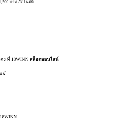
,500 บาท อัตโนมัติ
่นคง ที่ 18WINN
สล็อตออนไลน์
ลน์
่ 18WINN