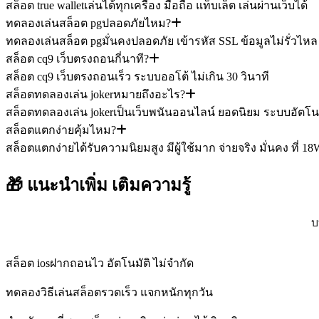
สล็อต true walletเล่นได้ทุกเครื่อง มือถือ แท็บเล็ต เล่นผ่านเว็บได้
ทดลองเล่นสล็อต pgปลอดภัยไหม?
ทดลองเล่นสล็อต pgมั่นคงปลอดภัย เข้ารหัส SSL ข้อมูลไม่รั่วไหล
สล็อต cq9 เว็บตรงถอนกี่นาที?
สล็อต cq9 เว็บตรงถอนเร็ว ระบบออโต้ ไม่เกิน 30 วินาที
สล็อตทดลองเล่น jokerหมายถึงอะไร?
สล็อตทดลองเล่น jokerเป็นเว็บพนันออนไลน์ ยอดนิยม ระบบอัตโนม
สล็อตแตกง่ายคุ้มไหม?
สล็อตแตกง่ายได้รับความนิยมสูง มีผู้ใช้มาก จ่ายจริง มั่นคง ที่
🎁 แนะนำเพิ่ม
เติมความรู้
บ
สล็อต iosฝากถอนไว อัตโนมัติ ไม่จำกัด
ทดลองวิธีเล่นสล็อตรวดเร็ว แจกหนักทุกวัน