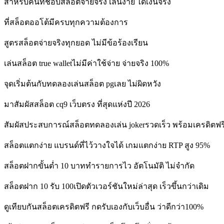
สำหรับคนที่ชอบสล็อตจ่ายจริง เล่นง่าย ได้เงินจริง
ที่สล็อตออโต้มีครบทุกความต้องการ
สูตรสล็อตจ่ายจริงทุกยอด ไม่มีข้อร้องเรียน
เล่นสล็อต true walletไม่มีค่าใช้จ่าย จ่ายจริง 100%
จุดเริ่มต้นกับทดลองเล่นสล็อต pgเลย ไม่ผิดหวัง
มาสัมผัสสล็อต cq9 เว็บตรง ที่สุดแห่งปี 2026
สัมผัสประสบการณ์สล็อตทดลองเล่น jokerรวดเร็ว พร้อมเครดิตฟร
สล็อตแตกง่าย แบรนด์ที่ไว้วางใจได้ เกมแตกง่าย RTP สูง 95%
สล็อตฝากขั้นต่ำ 10 บาททำรายการไว อัตโนมัติ ไม่จำกัด
สล็อตฝาก 10 รับ 100เปิดตัวเวอร์ชันใหม่ล่าสุด เร็วขึ้นกว่าเดิม
ดูเทียบกันสล็อตเครดิตฟรี กดรับเองกับเว็บอื่น ว่าดีกว่า100%