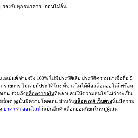
์ | รองรับทุกธนาคาร | ถอนไม่อั้น
นต์ จ่ายจริง 100% ไม่มีประวัติเสีย ประวัติความน่าเชื่อถือ 5+
ุกรายการ ไม่เคยมีประวัติโกง ที่ขาดไม่ได้คือสล็อตออโต้ก็พร้อม
ดเด่น รวมถึง
สล็อตจ่ายจริง
ที่หลายคนให้ความสนใจ ไม่ว่าจะเป็น
สล็อต pgนั้นมีความโดดเด่น สำหรับ
สล็อต cq9 เว็บตรง
นั้นมีความ
่ง
บาคาร่า ออนไลน์
ก็เป็นอีกตัวเลือกยอดนิยมในหมู่ผู้เล่น