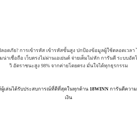
ดภัย? การเข้ารหัส เข้ารหัสขั้นสูง ปกป้องข้อมูลผู้ใช้ตลอดเวลา
าเชื่อถือ เว็บตรงไม่ผ่านเอเย่นต์ จ่ายเต็มไม่หัก การันตี ระบบอั
วิ อัตราชนะสูง 98% จากค่ายโดยตรง มั่นใจได้ทุกธุรกรรม
ู้เล่นได้รับประสบการณ์ที่ดีที่สุดในทุกด้าน
18WINN
การันตีควา
เงิน