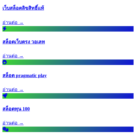
เว็บสล็อตลิขสิทธิ์แท้
อ่านต่อ →
สล็อตเว็บตรง วอเลท
อ่านต่อ →
สล็อต pragmatic play
อ่านต่อ →
สล็อตทุน 100
อ่านต่อ →