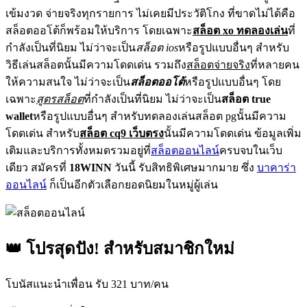
เข้มงวด จ่ายจริงทุกรายการ ไม่เคยมีประวัติโกง ที่ขาดไม่ได้คือ
สล็อตออโต้ก็พร้อมให้บริการ โดยเฉพาะ
สล็อต xo ทดลองเล่น
ที่
กำลังเป็นที่นิยม ไม่ว่าจะเป็น
สล็อต ios
หรือรูปแบบอื่นๆ สำหรับ
วิธีเล่นสล็อตนั้นมีความโดดเด่น รวมถึง
สล็อตจ่ายจริง
ที่หลายคน
ให้ความสนใจ ไม่ว่าจะเป็น
สล็อตออโต้
หรือรูปแบบอื่นๆ โดย
เฉพาะ
สูตรสล็อต
ที่กำลังเป็นที่นิยม ไม่ว่าจะเป็น
สล็อต true
wallet
หรือรูปแบบอื่นๆ สำหรับทดลองเล่นสล็อต pgนั้นมีความ
โดดเด่น สำหรับ
สล็อต cq9 เว็บตรง
นั้นมีความโดดเด่น ข้อมูลเพิ่ม
เติมและบริการทั้งหมดรวมอยู่ที่
สล็อตออนไลน์
ครบจบในเว็บ
เดียว สมัครที่
18WINN
วันนี้ รับสิทธิพิเศษมากมาย ซึ่ง
บาคาร่า
ออนไลน์
ก็เป็นอีกตัวเลือกยอดนิยมในหมู่ผู้เล่น
👑 โปรสุดปัง! สำหรับสมาชิกใหม่
โบนัสแนะนำเพื่อน รับ 321 บาท/คน