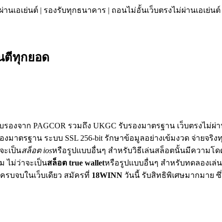
ผ่านเอเย่นต์ | รองรับทุกธนาคาร | ถอนไม่อั้น
เว็บตรงไม่ผ่านเอเย่นต
ันตีทุกยอด
ับรองจาก PAGCOR รวมถึง UKGC รับรองมาตรฐาน เว็บตรงไม่ผ่านเอเย่
รองมาตรฐาน ระบบ SSL 256-bit รักษาข้อมูลอย่างเข้มงวด จ่ายจริงท
าจะเป็น
สล็อต ios
หรือรูปแบบอื่นๆ สำหรับวิธีเล่นสล็อตนั้นมีความโด
ิยม ไม่ว่าจะเป็น
สล็อต true wallet
หรือรูปแบบอื่นๆ สำหรับทดลองเล่น
ครบจบในเว็บเดียว สมัครที่
18WINN
วันนี้ รับสิทธิพิเศษมากมาย ซึ