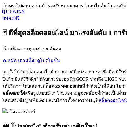
เว็บตรงไม่ผ่านเอเย่นต์ | รองรับทุกธนาคาร | ถอนไม่อั้น
เว็บตรงไม่
🎲 18WINN
สมัครฟรี
🃏 ดีที่สุดสล็อตออนไลน์ มาแรงอันดับ 1 การ
เว็บหลักมาตรฐานสากล มั่นคง
🔥 สมัครตอนนี้
💫 ดูโปรโมชั่น
วางใจได้กับสล็อตออนไลน์ มากกว่า8ปีแห่งความน่าเชื่อถือ มีใบร
ปีแล้ว มีแต่รีวิวดีๆ ได้รับการรับรอง PAGCOR รวมถึง UKGC รับ
ให้บริการ โดยเฉพาะ
สล็อต xo ทดลองเล่น
ที่กำลังเป็นที่นิยม ไม่ว่
สล็อตออโต้
หรือรูปแบบอื่นๆ โดยเฉพาะ
สูตรสล็อต
ที่กำลังเป็นที่น
โดดเด่น ข้อมูลเพิ่มเติมและบริการทั้งหมดรวมอยู่ที่
สล็อตออนไลน์
👑 โปรสุดปัง! สำหรับสมาชิกใหม่