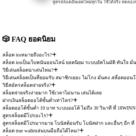
สูตรสล็อตอัพเดตใหม่ทุกวัน ใช้ได้จริง ทดลอง
🎲 FAQ
ยอดนิยม
สล็อต iosหมายถึงอะไร?
สล็อต iosเป็นเว็บพนันออนไลน์ ยอดนิยม ระบบอัตโนมัติ ทันใจ มั
วิธีเล่นสล็อตน่าเล่นไหม?
วิธีเล่นสล็อตเป็นที่ยอมรับ สมาชิกเยอะ ไม่โกง มั่นคง
สล็อตออนไ
วิธีสมัครสล็อตจ่ายจริง?
สล็อตจ่ายจริงง่ายมาก ใช้เวลาไม่นาน เล่นได้เลย
ฝากเงินสล็อตออโต้ขั้นต่ำเท่าไหร่?
สล็อตออโต้ขั้นต่ำ 10 บาท ระบบออโต้ ไม่ถึง 30 วินาที ที่ 18WINN
สูตรสล็อตมีโปรอะไร?
สูตรสล็อตมีโปรมากมาย โบนัสต้อนรับ โบนัสฝาก และอื่นๆ อีก ที
สล็อต true walletเล่นบนมือถือได้ไหม?