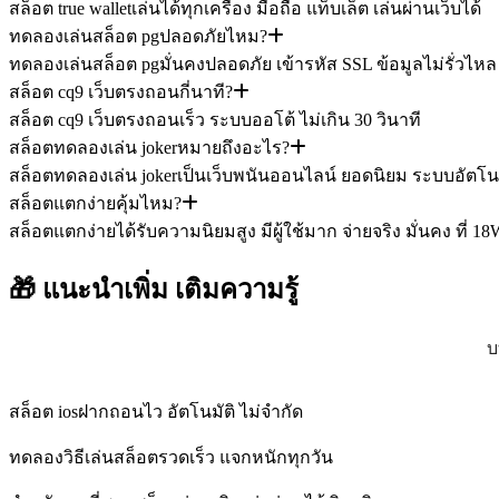
สล็อต true walletเล่นได้ทุกเครื่อง มือถือ แท็บเล็ต เล่นผ่านเว็บได้
ทดลองเล่นสล็อต pgปลอดภัยไหม?
ทดลองเล่นสล็อต pgมั่นคงปลอดภัย เข้ารหัส SSL ข้อมูลไม่รั่วไหล
สล็อต cq9 เว็บตรงถอนกี่นาที?
สล็อต cq9 เว็บตรงถอนเร็ว ระบบออโต้ ไม่เกิน 30 วินาที
สล็อตทดลองเล่น jokerหมายถึงอะไร?
สล็อตทดลองเล่น jokerเป็นเว็บพนันออนไลน์ ยอดนิยม ระบบอัตโนม
สล็อตแตกง่ายคุ้มไหม?
สล็อตแตกง่ายได้รับความนิยมสูง มีผู้ใช้มาก จ่ายจริง มั่นคง ที่
🎁 แนะนำเพิ่ม
เติมความรู้
บ
สล็อต iosฝากถอนไว อัตโนมัติ ไม่จำกัด
ทดลองวิธีเล่นสล็อตรวดเร็ว แจกหนักทุกวัน