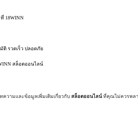
 ที่ 18WINN
ัติ รวดเร็ว ปลอดภัย
 18WINN สล็อตออนไลน์
ทความและข้อมูลเพิ่มเติมเกี่ยวกับ
สล็อตออนไลน์
ที่คุณไม่ควรพล