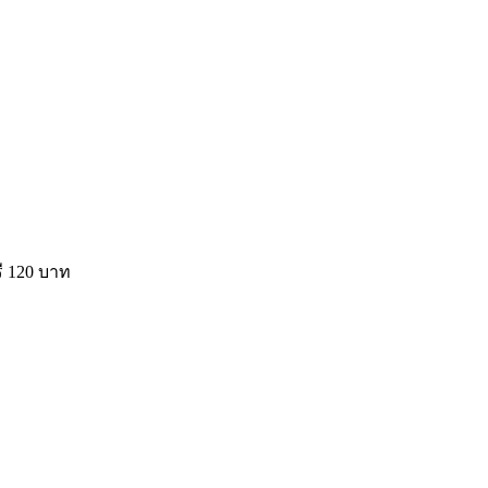
ี 120 บาท