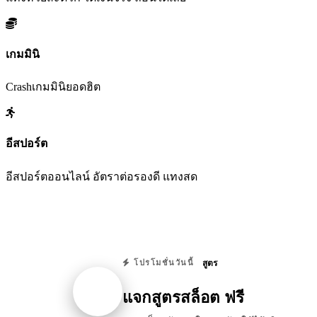
เกมมินิ
Crashเกมมินิยอดฮิต
อีสปอร์ต
อีสปอร์ตออนไลน์ อัตราต่อรองดี แทงสด
สูตร
โปรโมชั่นวันนี้
แจกสูตรสล็อต ฟรี