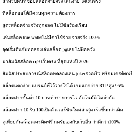
สำหรับคนที่ชอบสล็อตจ่ายจริง เล่นง่าย ได้เงินจริง
ที่สล็อตออโต้มีครบทุกความต้องการ
สูตรสล็อตจ่ายจริงทุกยอด ไม่มีข้อร้องเรียน
เล่นสล็อต true walletไม่มีค่าใช้จ่าย จ่ายจริง 100%
จุดเริ่มต้นกับทดลองเล่นสล็อต pgเลย ไม่ผิดหวัง
มาสัมผัสสล็อต cq9 เว็บตรง ที่สุดแห่งปี 2026
สัมผัสประสบการณ์สล็อตทดลองเล่น jokerรวดเร็ว พร้อมเครดิตฟร
สล็อตแตกง่าย แบรนด์ที่ไว้วางใจได้ เกมแตกง่าย RTP สูง 95%
สล็อตฝากขั้นต่ำ 10 บาททำรายการไว อัตโนมัติ ไม่จำกัด
สล็อตฝาก 10 รับ 100เปิดตัวเวอร์ชันใหม่ล่าสุด เร็วขึ้นกว่าเดิม
ดูเทียบกันสล็อตเครดิตฟรี กดรับเองกับเว็บอื่น ว่าดีกว่า100%