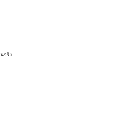
ินจริง