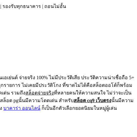
์ | รองรับทุกธนาคาร | ถอนไม่อั้น
นต์ จ่ายจริง 100% ไม่มีประวัติเสีย ประวัติความน่าเชื่อถือ 5+
ุกรายการ ไม่เคยมีประวัติโกง ที่ขาดไม่ได้คือสล็อตออโต้ก็พร้อม
ดเด่น รวมถึง
สล็อตจ่ายจริง
ที่หลายคนให้ความสนใจ ไม่ว่าจะเป็น
สล็อต pgนั้นมีความโดดเด่น สำหรับ
สล็อต cq9 เว็บตรง
นั้นมีความ
่ง
บาคาร่า ออนไลน์
ก็เป็นอีกตัวเลือกยอดนิยมในหมู่ผู้เล่น