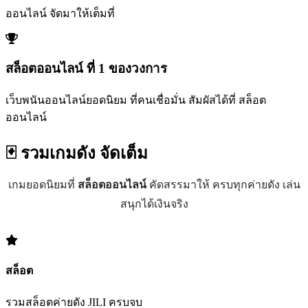
ออนไลน์ จัดมาให้เต็มที่
สล็อตออนไลน์ ที่ 1 ของวงการ
เว็บพนันออนไลน์ยอดนิยม ที่คนเชื่อมั่น สัมผัสได้ที่ สล็อต
ออนไลน์
🃏 รวมเกมดัง
จัดเต็ม
เกมยอดนิยมที่
สล็อตออนไลน์
คัดสรรมาให้ ครบทุกค่ายดัง เล่น
สนุกได้เงินจริง
สล็อต
รวมสล็อตค่ายดัง JILI ครบจบ