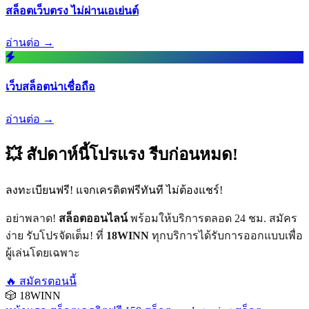
สล็อตเว็บตรง ไม่ผ่านเอเย่นต์
อ่านต่อ →
เว็บสล็อตน่าเชื่อถือ
อ่านต่อ →
💥 สัปดาห์นี้โปรแรง รีบก่อนหมด!
ลงทะเบียนฟรี! แจกเครดิตฟรีทันที ไม่ต้องแชร์!
อย่าพลาด!
สล็อตออนไลน์
พร้อมให้บริการตลอด 24 ชม. สมัคร
ง่าย รับโปรจัดเต็ม! ที่
18WINN
ทุกบริการได้รับการออกแบบเพื่อ
ผู้เล่นโดยเฉพาะ
🔥 สมัครตอนนี้
🎲 18WINN