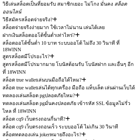
วิธีเล่นสล็อตเป็นที่ยอมรับ สมาชิกเยอะ ไม่โกง มั่นคง
สล็อต
ออนไลน์
วิธีสมัครสล็อตจ่ายจริง?
สล็อตจ่ายจริงง่ายมาก ใช้เวลาไม่นาน เล่นได้เลย
ฝากเงินสล็อตออโต้ขั้นต่ำเท่าไหร่?
สล็อตออโต้ขั้นต่ำ 10 บาท ระบบออโต้ ไม่ถึง 30 วินาที ที่
18WINN
สูตรสล็อตมีโปรอะไร?
สูตรสล็อตมีโปรมากมาย โบนัสต้อนรับ โบนัสฝาก และอื่นๆ อีก
ที่ 18WINN
สล็อต true walletเล่นบนมือถือได้ไหม?
สล็อต true walletเล่นได้ทุกเครื่อง มือถือ แท็บเล็ต เล่นผ่านเว็บได้
ทดลองเล่นสล็อต pgปลอดภัยไหม?
ทดลองเล่นสล็อต pgมั่นคงปลอดภัย เข้ารหัส SSL ข้อมูลไม่รั่ว
ไหล ที่ 18WINN
สล็อต cq9 เว็บตรงถอนกี่นาที?
สล็อต cq9 เว็บตรงถอนเร็ว ระบบออโต้ ไม่เกิน 30 วินาที
สล็อตทดลองเล่น jokerหมายถึงอะไร?