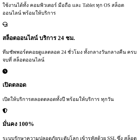
ใช้งานได้ทั้ง คอมพิวเตอร์ มือถือ และ Tablet ทุก OS สล็อต
ออนไลน์ พร้อมให้บริการ
สล็อตออนไลน์ บริการ 24 ชม.
ทีมซัพพอร์ตคอยดูแลตลอด 24 ชั่วโมง ทั้งกลางวันกลางคืน ครบ
จบที่ สล็อตออนไลน์
เปิดตลอด
เปิดให้บริการตลอดตลอดทั้งปี พร้อมให้บริการ ทุกวัน
มั่นคง 100%
ระบบรักษาความปลอดภัยระดับโลก เข้ารหัสด้วย SSL ซึ่ง สล็อต