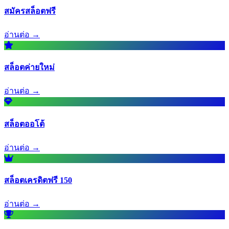
สมัครสล็อตฟรี
อ่านต่อ →
สล็อตค่ายใหม่
อ่านต่อ →
สล็อตออโต้
อ่านต่อ →
สล็อตเครดิตฟรี 150
อ่านต่อ →