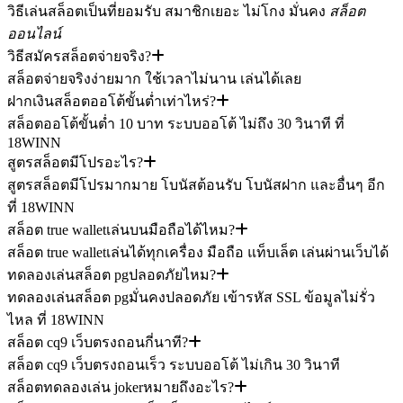
วิธีเล่นสล็อตเป็นที่ยอมรับ สมาชิกเยอะ ไม่โกง มั่นคง
สล็อต
ออนไลน์
วิธีสมัครสล็อตจ่ายจริง?
สล็อตจ่ายจริงง่ายมาก ใช้เวลาไม่นาน เล่นได้เลย
ฝากเงินสล็อตออโต้ขั้นต่ำเท่าไหร่?
สล็อตออโต้ขั้นต่ำ 10 บาท ระบบออโต้ ไม่ถึง 30 วินาที ที่
18WINN
สูตรสล็อตมีโปรอะไร?
สูตรสล็อตมีโปรมากมาย โบนัสต้อนรับ โบนัสฝาก และอื่นๆ อีก
ที่ 18WINN
สล็อต true walletเล่นบนมือถือได้ไหม?
สล็อต true walletเล่นได้ทุกเครื่อง มือถือ แท็บเล็ต เล่นผ่านเว็บได้
ทดลองเล่นสล็อต pgปลอดภัยไหม?
ทดลองเล่นสล็อต pgมั่นคงปลอดภัย เข้ารหัส SSL ข้อมูลไม่รั่ว
ไหล ที่ 18WINN
สล็อต cq9 เว็บตรงถอนกี่นาที?
สล็อต cq9 เว็บตรงถอนเร็ว ระบบออโต้ ไม่เกิน 30 วินาที
สล็อตทดลองเล่น jokerหมายถึงอะไร?