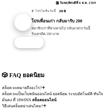
วันพฤหัสบดีที่ 6 ส.ค. 2569
200 ฿
โปรโมชั่นวันนี้
โปรเพื่อนเก่า กลับมารับ 200
สมาชิกเก่าที่ห่างหายไป กลับมาฝากวันนี้
รับเครดิต 200 บาท
รับโปรนี้
🎲 FAQ
ยอดนิยม
สล็อต iosหมายถึงอะไร?
สล็อต iosเป็นเว็บพนันออนไลน์ ยอดนิยม ระบบอัตโนมัติ ทันใจ
มั่นคง ที่ 18WINN
สล็อตออนไลน์
วิธีเล่นสล็อตน่าเล่นไหม?