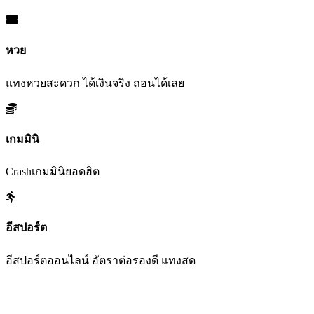
หวย
แทงหวยสะดวก ได้เงินจริง ถอนได้เลย
เกมมินิ
Crashเกมมินิยอดฮิต
อีสปอร์ต
อีสปอร์ตออนไลน์ อัตราต่อรองดี แทงสด