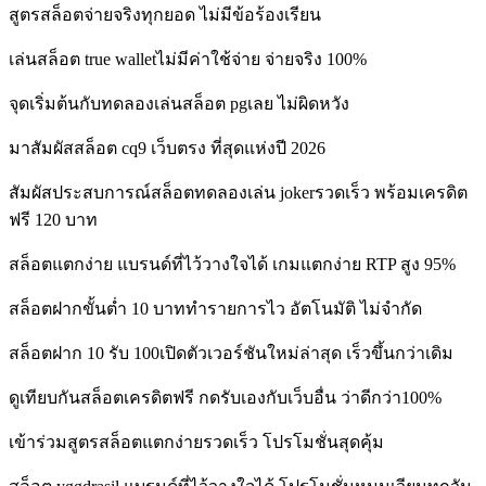
สูตรสล็อตจ่ายจริงทุกยอด ไม่มีข้อร้องเรียน
เล่นสล็อต true walletไม่มีค่าใช้จ่าย จ่ายจริง 100%
จุดเริ่มต้นกับทดลองเล่นสล็อต pgเลย ไม่ผิดหวัง
มาสัมผัสสล็อต cq9 เว็บตรง ที่สุดแห่งปี 2026
สัมผัสประสบการณ์สล็อตทดลองเล่น jokerรวดเร็ว พร้อมเครดิต
ฟรี 120 บาท
สล็อตแตกง่าย แบรนด์ที่ไว้วางใจได้ เกมแตกง่าย RTP สูง 95%
สล็อตฝากขั้นต่ำ 10 บาททำรายการไว อัตโนมัติ ไม่จำกัด
สล็อตฝาก 10 รับ 100เปิดตัวเวอร์ชันใหม่ล่าสุด เร็วขึ้นกว่าเดิม
ดูเทียบกันสล็อตเครดิตฟรี กดรับเองกับเว็บอื่น ว่าดีกว่า100%
เข้าร่วมสูตรสล็อตแตกง่ายรวดเร็ว โปรโมชั่นสุดคุ้ม