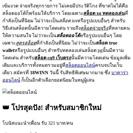
เข้มงวด จ่ายจริงทุกรายการ ไม่เคยมีประวัติโกง ที่ขาดไม่ได้คือ
สล็อตออโต้ก็พร้อมให้บริการ โดยเฉพาะ
สล็อต xo ทดลองเล่น
ที่
กำลังเป็นที่นิยม ไม่ว่าจะเป็น
สล็อต ios
หรือรูปแบบอื่นๆ สำหรับ
วิธีเล่นสล็อตนั้นมีความโดดเด่น รวมถึง
สล็อตจ่ายจริง
ที่หลายคน
ให้ความสนใจ ไม่ว่าจะเป็น
สล็อตออโต้
หรือรูปแบบอื่นๆ โดย
เฉพาะ
สูตรสล็อต
ที่กำลังเป็นที่นิยม ไม่ว่าจะเป็น
สล็อต true
wallet
หรือรูปแบบอื่นๆ สำหรับทดลองเล่นสล็อต pgนั้นมีความ
โดดเด่น สำหรับ
สล็อต cq9 เว็บตรง
นั้นมีความโดดเด่น ข้อมูลเพิ่ม
เติมและบริการทั้งหมดรวมอยู่ที่
สล็อตออนไลน์
ครบจบในเว็บ
เดียว สมัครที่
18WINN
วันนี้ รับสิทธิพิเศษมากมาย ซึ่ง
บาคาร่า
ออนไลน์
ก็เป็นอีกตัวเลือกยอดนิยมในหมู่ผู้เล่น
👑 โปรสุดปัง! สำหรับสมาชิกใหม่
โบนัสแนะนำเพื่อน รับ 321 บาท/คน