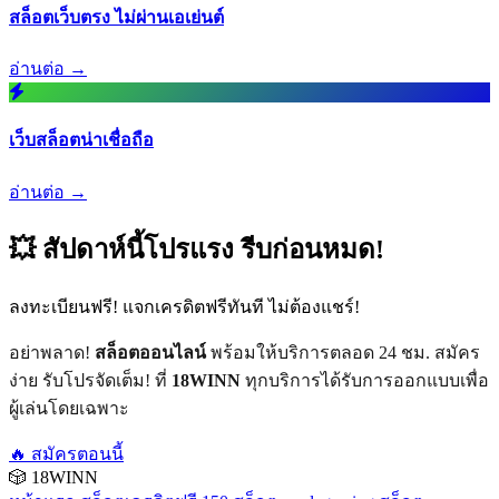
สล็อตเว็บตรง ไม่ผ่านเอเย่นต์
อ่านต่อ →
เว็บสล็อตน่าเชื่อถือ
อ่านต่อ →
💥 สัปดาห์นี้โปรแรง รีบก่อนหมด!
ลงทะเบียนฟรี! แจกเครดิตฟรีทันที ไม่ต้องแชร์!
อย่าพลาด!
สล็อตออนไลน์
พร้อมให้บริการตลอด 24 ชม. สมัคร
ง่าย รับโปรจัดเต็ม! ที่
18WINN
ทุกบริการได้รับการออกแบบเพื่อ
ผู้เล่นโดยเฉพาะ
🔥 สมัครตอนนี้
🎲 18WINN