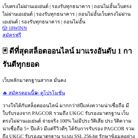
เว็บตรงไม่ผ่านเอเย่นต์ | รองรับทุกธนาคาร | ถอนไม่อั้น
เว็บตรง
ไม่ผ่านเอเย่นต์ | รองรับทุกธนาคาร | ถอนไม่อั้น
เว็บตรงไม่ผ่าน
เอเย่นต์ | รองรับทุกธนาคาร | ถอนไม่อั้น
🎲 18WINN
สมัครฟรี
🃏 ดีที่สุดสล็อตออนไลน์ มาแรงอันดับ 1 กา
รันตีทุกยอด
เว็บหลักมาตรฐานสากล มั่นคง
🔥 สมัครตอนนี้
💫 ดูโปรโมชั่น
วางใจได้กับสล็อตออนไลน์ มากกว่า8ปีแห่งความน่าเชื่อถือ มี
ใบรับรองจาก PAGCOR รวมถึง UKGC รับรองมาตรฐาน เว็บ
ตรงไม่ผ่านเอเย่นต์ จ่ายจริง 100% ไม่มีประวัติเสีย ประวัติความ
น่าเชื่อถือ 5+ ปีแล้ว มีแต่รีวิวดีๆ ได้รับการรับรอง PAGCOR รวม
ถึง UKGC รับรองมาตรฐาน ระบบ SSL 256-bit รักษาข้อมูลอย่าง