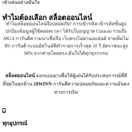
เข้าเล่นอย่างมั่นใจ
ทำไมต้องเลือก
สล็อตออนไลน์
ทำไมสล็อตออนไลน์จึงปลอดภัย? การเข้ารหัส เข้ารหัสขั้นสูง
ปกป้องข้อมูลผู้ใช้ตลอดเวลา ได้รับใบอนุญาต Curacao รวมถึง
MGA การันตีความน่าเชื่อถือ เว็บตรงไม่ผ่านเอเย่นต์ จ่ายเต็มไม่
หัก การันตี ระบบอัตโนมัติทำรายการเร็วสุด 10 วิ อัตราชนะสูง
98% จากค่ายโดยตรง มั่นใจได้ทุกธุรกรรม
สล็อตออนไลน์
ออกแบบมาเพื่อให้ผู้เล่นได้รับประสบการณ์ที่ดี
ที่สุดในทุกด้าน
18WINN
การันตีความปลอดภัยและความมั่นคง
ทางการเงิน
ทุกอุปกรณ์