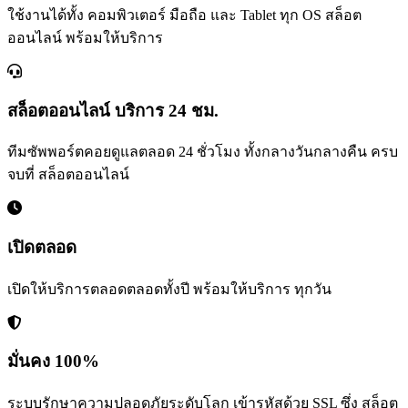
ใช้งานได้ทั้ง คอมพิวเตอร์ มือถือ และ Tablet ทุก OS สล็อต
ออนไลน์ พร้อมให้บริการ
สล็อตออนไลน์ บริการ 24 ชม.
ทีมซัพพอร์ตคอยดูแลตลอด 24 ชั่วโมง ทั้งกลางวันกลางคืน ครบ
จบที่ สล็อตออนไลน์
เปิดตลอด
เปิดให้บริการตลอดตลอดทั้งปี พร้อมให้บริการ ทุกวัน
มั่นคง 100%
ระบบรักษาความปลอดภัยระดับโลก เข้ารหัสด้วย SSL ซึ่ง สล็อต