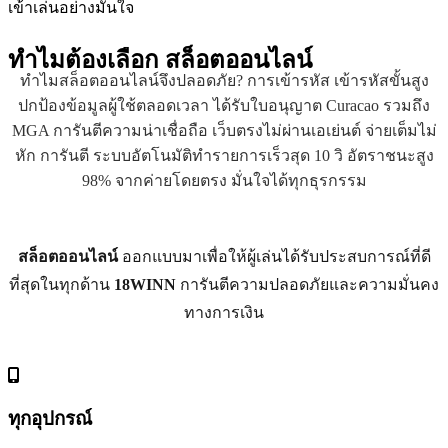
เข้าเล่นอย่างมั่นใจ
ทำไมต้องเลือก
สล็อตออนไลน์
ทำไมสล็อตออนไลน์จึงปลอดภัย? การเข้ารหัส เข้ารหัสขั้นสูง
ปกป้องข้อมูลผู้ใช้ตลอดเวลา ได้รับใบอนุญาต Curacao รวมถึง
MGA การันตีความน่าเชื่อถือ เว็บตรงไม่ผ่านเอเย่นต์ จ่ายเต็มไม่
หัก การันตี ระบบอัตโนมัติทำรายการเร็วสุด 10 วิ อัตราชนะสูง
98% จากค่ายโดยตรง มั่นใจได้ทุกธุรกรรม
สล็อตออนไลน์
ออกแบบมาเพื่อให้ผู้เล่นได้รับประสบการณ์ที่ดี
ที่สุดในทุกด้าน
18WINN
การันตีความปลอดภัยและความมั่นคง
ทางการเงิน
ทุกอุปกรณ์