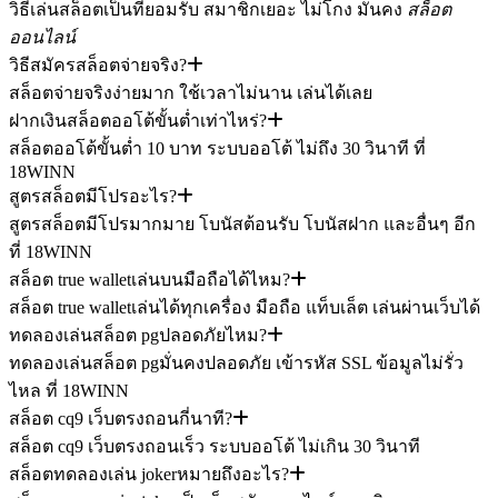
วิธีเล่นสล็อตเป็นที่ยอมรับ สมาชิกเยอะ ไม่โกง มั่นคง
สล็อต
ออนไลน์
วิธีสมัครสล็อตจ่ายจริง?
สล็อตจ่ายจริงง่ายมาก ใช้เวลาไม่นาน เล่นได้เลย
ฝากเงินสล็อตออโต้ขั้นต่ำเท่าไหร่?
สล็อตออโต้ขั้นต่ำ 10 บาท ระบบออโต้ ไม่ถึง 30 วินาที ที่
18WINN
สูตรสล็อตมีโปรอะไร?
สูตรสล็อตมีโปรมากมาย โบนัสต้อนรับ โบนัสฝาก และอื่นๆ อีก
ที่ 18WINN
สล็อต true walletเล่นบนมือถือได้ไหม?
สล็อต true walletเล่นได้ทุกเครื่อง มือถือ แท็บเล็ต เล่นผ่านเว็บได้
ทดลองเล่นสล็อต pgปลอดภัยไหม?
ทดลองเล่นสล็อต pgมั่นคงปลอดภัย เข้ารหัส SSL ข้อมูลไม่รั่ว
ไหล ที่ 18WINN
สล็อต cq9 เว็บตรงถอนกี่นาที?
สล็อต cq9 เว็บตรงถอนเร็ว ระบบออโต้ ไม่เกิน 30 วินาที
สล็อตทดลองเล่น jokerหมายถึงอะไร?