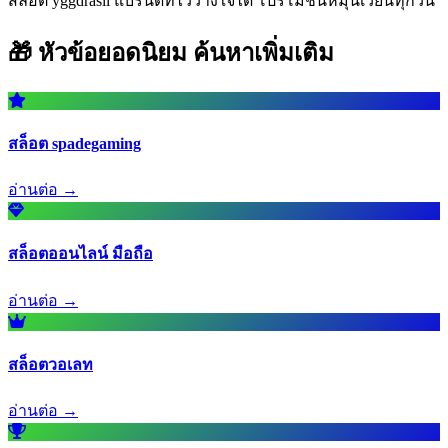
สล็อต yggdrasil แบรนด์ที่ไว้วางใจได้ โปรโมชั่นหมุนเวียนทุกวัน
🎁 หัวข้อยอดนิยม
ค้นหาเพิ่มเติม
สล็อต spadegaming
อ่านต่อ →
สล็อตออนไลน์ มือถือ
อ่านต่อ →
สล็อตวอเลท
อ่านต่อ →