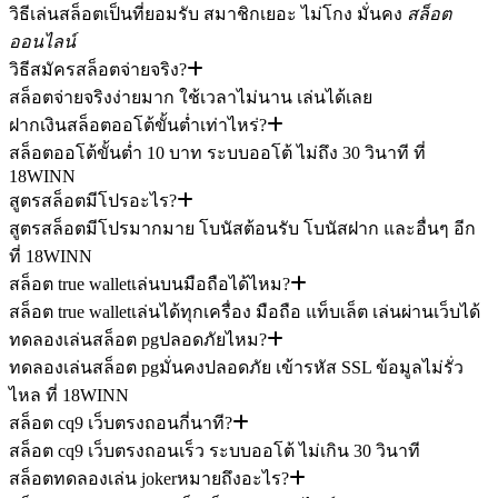
วิธีเล่นสล็อตเป็นที่ยอมรับ สมาชิกเยอะ ไม่โกง มั่นคง
สล็อต
ออนไลน์
วิธีสมัครสล็อตจ่ายจริง?
สล็อตจ่ายจริงง่ายมาก ใช้เวลาไม่นาน เล่นได้เลย
ฝากเงินสล็อตออโต้ขั้นต่ำเท่าไหร่?
สล็อตออโต้ขั้นต่ำ 10 บาท ระบบออโต้ ไม่ถึง 30 วินาที ที่
18WINN
สูตรสล็อตมีโปรอะไร?
สูตรสล็อตมีโปรมากมาย โบนัสต้อนรับ โบนัสฝาก และอื่นๆ อีก
ที่ 18WINN
สล็อต true walletเล่นบนมือถือได้ไหม?
สล็อต true walletเล่นได้ทุกเครื่อง มือถือ แท็บเล็ต เล่นผ่านเว็บได้
ทดลองเล่นสล็อต pgปลอดภัยไหม?
ทดลองเล่นสล็อต pgมั่นคงปลอดภัย เข้ารหัส SSL ข้อมูลไม่รั่ว
ไหล ที่ 18WINN
สล็อต cq9 เว็บตรงถอนกี่นาที?
สล็อต cq9 เว็บตรงถอนเร็ว ระบบออโต้ ไม่เกิน 30 วินาที
สล็อตทดลองเล่น jokerหมายถึงอะไร?