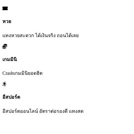
หวย
แทงหวยสะดวก ได้เงินจริง ถอนได้เลย
เกมมินิ
Crashเกมมินิยอดฮิต
อีสปอร์ต
อีสปอร์ตออนไลน์ อัตราต่อรองดี แทงสด