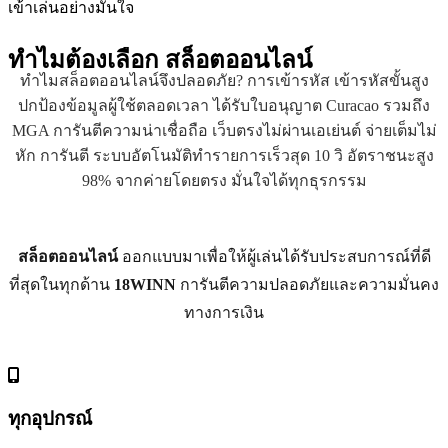
เข้าเล่นอย่างมั่นใจ
ทำไมต้องเลือก
สล็อตออนไลน์
ทำไมสล็อตออนไลน์จึงปลอดภัย? การเข้ารหัส เข้ารหัสขั้นสูง
ปกป้องข้อมูลผู้ใช้ตลอดเวลา ได้รับใบอนุญาต Curacao รวมถึง
MGA การันตีความน่าเชื่อถือ เว็บตรงไม่ผ่านเอเย่นต์ จ่ายเต็มไม่
หัก การันตี ระบบอัตโนมัติทำรายการเร็วสุด 10 วิ อัตราชนะสูง
98% จากค่ายโดยตรง มั่นใจได้ทุกธุรกรรม
สล็อตออนไลน์
ออกแบบมาเพื่อให้ผู้เล่นได้รับประสบการณ์ที่ดี
ที่สุดในทุกด้าน
18WINN
การันตีความปลอดภัยและความมั่นคง
ทางการเงิน
ทุกอุปกรณ์