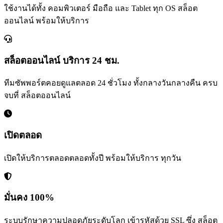
ใช้งานได้ทั้ง คอมพิวเตอร์ มือถือ และ Tablet ทุก OS สล็อต
ออนไลน์ พร้อมให้บริการ
สล็อตออนไลน์ บริการ 24 ชม.
ทีมซัพพอร์ตคอยดูแลตลอด 24 ชั่วโมง ทั้งกลางวันกลางคืน ครบ
จบที่ สล็อตออนไลน์
เปิดตลอด
เปิดให้บริการตลอดตลอดทั้งปี พร้อมให้บริการ ทุกวัน
มั่นคง 100%
ระบบรักษาความปลอดภัยระดับโลก เข้ารหัสด้วย SSL ซึ่ง สล็อต