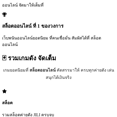
ออนไลน์ จัดมาให้เต็มที่
สล็อตออนไลน์ ที่ 1 ของวงการ
เว็บพนันออนไลน์ยอดนิยม ที่คนเชื่อมั่น สัมผัสได้ที่ สล็อต
ออนไลน์
🃏 รวมเกมดัง
จัดเต็ม
เกมยอดนิยมที่
สล็อตออนไลน์
คัดสรรมาให้ ครบทุกค่ายดัง เล่น
สนุกได้เงินจริง
สล็อต
รวมสล็อตค่ายดัง JILI ครบจบ