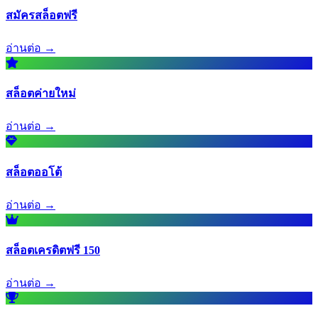
สมัครสล็อตฟรี
อ่านต่อ →
สล็อตค่ายใหม่
อ่านต่อ →
สล็อตออโต้
อ่านต่อ →
สล็อตเครดิตฟรี 150
อ่านต่อ →