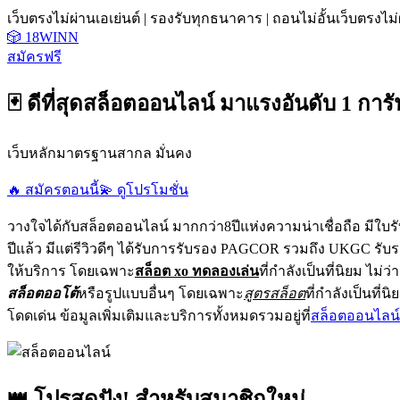
เว็บตรงไม่ผ่านเอเย่นต์ | รองรับทุกธนาคาร | ถอนไม่อั้น
เว็บตรงไม่
🎲 18WINN
สมัครฟรี
🃏 ดีที่สุดสล็อตออนไลน์ มาแรงอันดับ 1 การ
เว็บหลักมาตรฐานสากล มั่นคง
🔥 สมัครตอนนี้
💫 ดูโปรโมชั่น
วางใจได้กับสล็อตออนไลน์ มากกว่า8ปีแห่งความน่าเชื่อถือ มีใบร
ปีแล้ว มีแต่รีวิวดีๆ ได้รับการรับรอง PAGCOR รวมถึง UKGC รับ
ให้บริการ โดยเฉพาะ
สล็อต xo ทดลองเล่น
ที่กำลังเป็นที่นิยม ไม่ว่
สล็อตออโต้
หรือรูปแบบอื่นๆ โดยเฉพาะ
สูตรสล็อต
ที่กำลังเป็นที่น
โดดเด่น ข้อมูลเพิ่มเติมและบริการทั้งหมดรวมอยู่ที่
สล็อตออนไลน์
👑 โปรสุดปัง! สำหรับสมาชิกใหม่