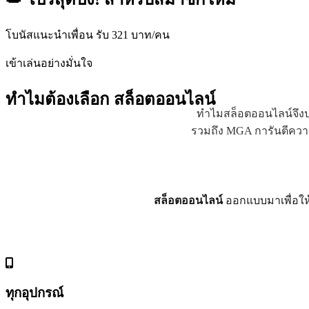
โบนัสแนะนำเพื่อน รับ 321 บาท/คน
เข้าเล่นอย่างมั่นใจ
ทำไมต้องเลือก
สล็อตออนไลน์
ทำไมสล็อตออนไลน์จึงปลอ
รวมถึง MGA การันตีความน่
สล็อตออนไลน์
ออกแบบมาเพื่อให้ผ
ทุกอุปกรณ์