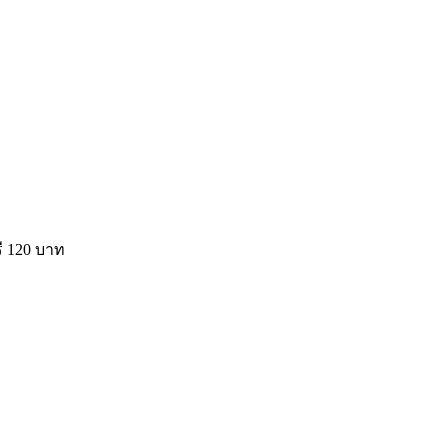
ี 120 บาท