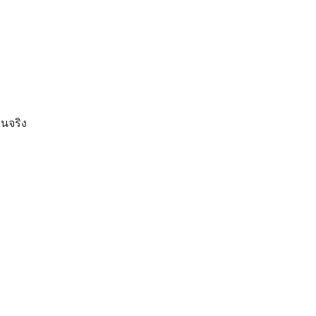
ินจริง