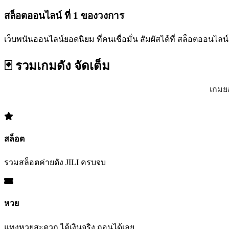
สล็อตออนไลน์ ที่ 1 ของวงการ
เว็บพนันออนไลน์ยอดนิยม ที่คนเชื่อมั่น สัมผัสได้ที่ สล็อตออนไลน์
🃏 รวมเกมดัง
จัดเต็ม
เกมย
สล็อต
รวมสล็อตค่ายดัง JILI ครบจบ
หวย
แทงหวยสะดวก ได้เงินจริง ถอนได้เลย