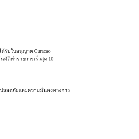
 ได้รับใบอนุญาต Curacao
ตโนมัติทำรายการเร็วสุด 10
มปลอดภัยและความมั่นคงทางการ