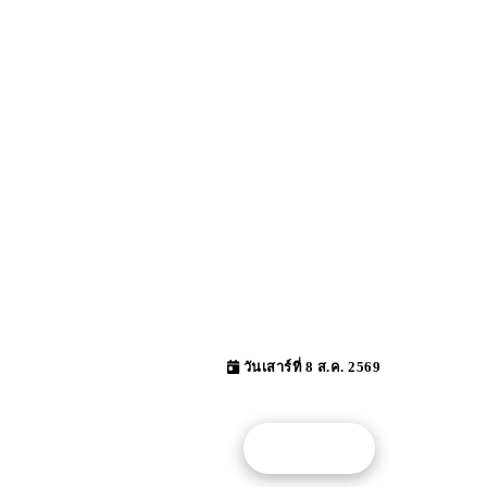
วันเสาร์ที่ 8 ส.ค. 2569
รับโปรนี้