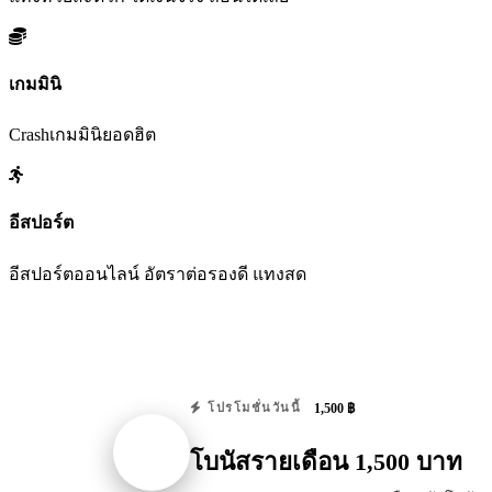
เกมมินิ
Crashเกมมินิยอดฮิต
อีสปอร์ต
อีสปอร์ตออนไลน์ อัตราต่อรองดี แทงสด
1,500 ฿
โปรโมชั่นวันนี้
โบนัสรายเดือน 1,500 บาท