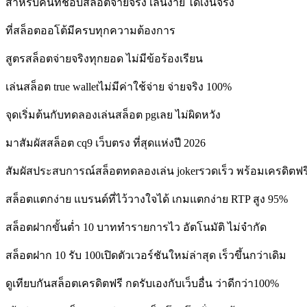
สำหรับคนที่ชอบสล็อตจ่ายจริง เล่นง่าย ได้เงินจริง
ที่สล็อตออโต้มีครบทุกความต้องการ
สูตรสล็อตจ่ายจริงทุกยอด ไม่มีข้อร้องเรียน
เล่นสล็อต true walletไม่มีค่าใช้จ่าย จ่ายจริง 100%
จุดเริ่มต้นกับทดลองเล่นสล็อต pgเลย ไม่ผิดหวัง
มาสัมผัสสล็อต cq9 เว็บตรง ที่สุดแห่งปี 2026
สัมผัสประสบการณ์สล็อตทดลองเล่น jokerรวดเร็ว พร้อมเครดิตฟร
สล็อตแตกง่าย แบรนด์ที่ไว้วางใจได้ เกมแตกง่าย RTP สูง 95%
สล็อตฝากขั้นต่ำ 10 บาททำรายการไว อัตโนมัติ ไม่จำกัด
สล็อตฝาก 10 รับ 100เปิดตัวเวอร์ชันใหม่ล่าสุด เร็วขึ้นกว่าเดิม
ดูเทียบกันสล็อตเครดิตฟรี กดรับเองกับเว็บอื่น ว่าดีกว่า100%