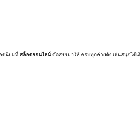
อดนิยมที่
สล็อตออนไลน์
คัดสรรมาให้ ครบทุกค่ายดัง เล่นสนุกได้เง