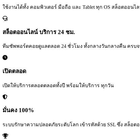
ใช้งานได้ทั้ง คอมพิวเตอร์ มือถือ และ Tablet ทุก OS สล็อตออนไล
สล็อตออนไลน์ บริการ 24 ชม.
ทีมซัพพอร์ตคอยดูแลตลอด 24 ชั่วโมง ทั้งกลางวันกลางคืน ครบจ
เปิดตลอด
เปิดให้บริการตลอดตลอดทั้งปี พร้อมให้บริการ ทุกวัน
มั่นคง 100%
ระบบรักษาความปลอดภัยระดับโลก เข้ารหัสด้วย SSL ซึ่ง สล็อตออน