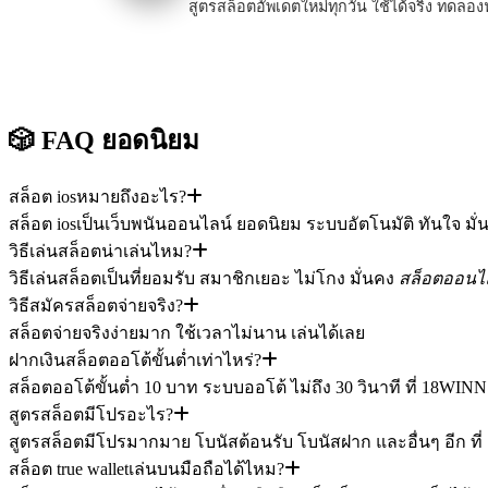
สูตรสล็อตอัพเดตใหม่ทุกวัน ใช้ได้จริง ทดลอง
🎲 FAQ
ยอดนิยม
สล็อต iosหมายถึงอะไร?
สล็อต iosเป็นเว็บพนันออนไลน์ ยอดนิยม ระบบอัตโนมัติ ทันใจ มั
วิธีเล่นสล็อตน่าเล่นไหม?
วิธีเล่นสล็อตเป็นที่ยอมรับ สมาชิกเยอะ ไม่โกง มั่นคง
สล็อตออนไ
วิธีสมัครสล็อตจ่ายจริง?
สล็อตจ่ายจริงง่ายมาก ใช้เวลาไม่นาน เล่นได้เลย
ฝากเงินสล็อตออโต้ขั้นต่ำเท่าไหร่?
สล็อตออโต้ขั้นต่ำ 10 บาท ระบบออโต้ ไม่ถึง 30 วินาที ที่ 18WINN
สูตรสล็อตมีโปรอะไร?
สูตรสล็อตมีโปรมากมาย โบนัสต้อนรับ โบนัสฝาก และอื่นๆ อีก ที
สล็อต true walletเล่นบนมือถือได้ไหม?