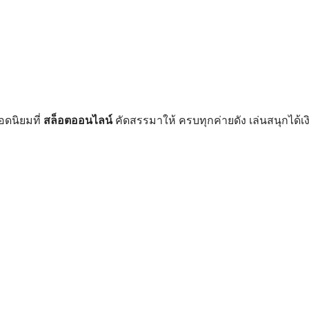
อดนิยมที่
สล็อตออนไลน์
คัดสรรมาให้ ครบทุกค่ายดัง เล่นสนุกได้เง