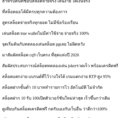
สำหรับคนที่ชอบสล็อตจ่ายจริง เล่นง่าย ได้เงินจริง
ที่สล็อตออโต้มีครบทุกความต้องการ
สูตรสล็อตจ่ายจริงทุกยอด ไม่มีข้อร้องเรียน
เล่นสล็อต true walletไม่มีค่าใช้จ่าย จ่ายจริง 100%
จุดเริ่มต้นกับทดลองเล่นสล็อต pgเลย ไม่ผิดหวัง
มาสัมผัสสล็อต cq9 เว็บตรง ที่สุดแห่งปี 2026
สัมผัสประสบการณ์สล็อตทดลองเล่น jokerรวดเร็ว พร้อมเครดิตฟร
สล็อตแตกง่าย แบรนด์ที่ไว้วางใจได้ เกมแตกง่าย RTP สูง 95%
สล็อตฝากขั้นต่ำ 10 บาททำรายการไว อัตโนมัติ ไม่จำกัด
สล็อตฝาก 10 รับ 100เปิดตัวเวอร์ชันใหม่ล่าสุด เร็วขึ้นกว่าเดิม
ดูเทียบกันสล็อตเครดิตฟรี กดรับเองกับเว็บอื่น ว่าดีกว่า100%