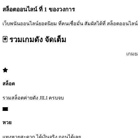
สล็อตออนไลน์ ที่ 1 ของวงการ
เว็บพนันออนไลน์ยอดนิยม ที่คนเชื่อมั่น สัมผัสได้ที่ สล็อตออนไลน์
🃏 รวมเกมดัง
จัดเต็ม
เกมย
สล็อต
รวมสล็อตค่ายดัง JILI ครบจบ
หวย
แทงหวยสะดวก ได้เงินจริง ถอนได้เลย