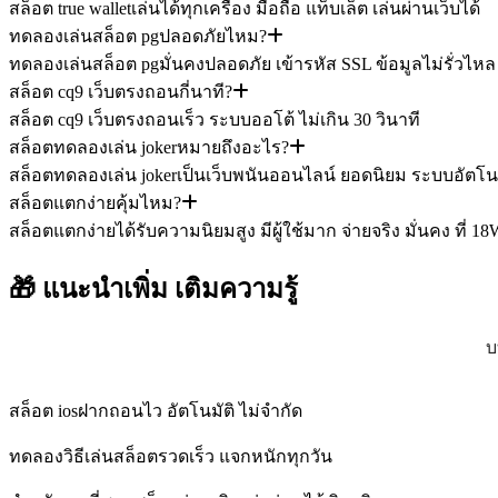
สล็อต true walletเล่นได้ทุกเครื่อง มือถือ แท็บเล็ต เล่นผ่านเว็บได้
ทดลองเล่นสล็อต pgปลอดภัยไหม?
ทดลองเล่นสล็อต pgมั่นคงปลอดภัย เข้ารหัส SSL ข้อมูลไม่รั่วไหล
สล็อต cq9 เว็บตรงถอนกี่นาที?
สล็อต cq9 เว็บตรงถอนเร็ว ระบบออโต้ ไม่เกิน 30 วินาที
สล็อตทดลองเล่น jokerหมายถึงอะไร?
สล็อตทดลองเล่น jokerเป็นเว็บพนันออนไลน์ ยอดนิยม ระบบอัตโนม
สล็อตแตกง่ายคุ้มไหม?
สล็อตแตกง่ายได้รับความนิยมสูง มีผู้ใช้มาก จ่ายจริง มั่นคง ที่
🎁 แนะนำเพิ่ม
เติมความรู้
บ
สล็อต iosฝากถอนไว อัตโนมัติ ไม่จำกัด
ทดลองวิธีเล่นสล็อตรวดเร็ว แจกหนักทุกวัน