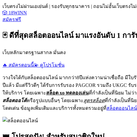
เว็บตรงไม่ผ่านเอเย่นต์ | รองรับทุกธนาคาร | ถอนไม่อั้น
เว็บตรงไม่
🎲 18WINN
สมัครฟรี
🃏 ดีที่สุดสล็อตออนไลน์ มาแรงอันดับ 1 การ
เว็บหลักมาตรฐานสากล มั่นคง
🔥 สมัครตอนนี้
💫 ดูโปรโมชั่น
วางใจได้กับสล็อตออนไลน์ มากกว่า8ปีแห่งความน่าเชื่อถือ มีใบร
ปีแล้ว มีแต่รีวิวดีๆ ได้รับการรับรอง PAGCOR รวมถึง UKGC รับ
ให้บริการ โดยเฉพาะ
สล็อต xo ทดลองเล่น
ที่กำลังเป็นที่นิยม ไม่ว่
สล็อตออโต้
หรือรูปแบบอื่นๆ โดยเฉพาะ
สูตรสล็อต
ที่กำลังเป็นที่น
โดดเด่น ข้อมูลเพิ่มเติมและบริการทั้งหมดรวมอยู่ที่
สล็อตออนไลน์
👑 โปรสุดปัง! สำหรับสมาชิกใหม่