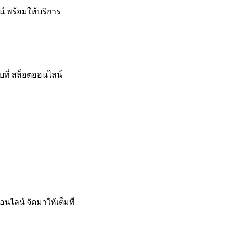
น์ พร้อมให้บริการ
บที่ สล็อตออนไลน์
ไลน์ จัดมาให้เต็มที่