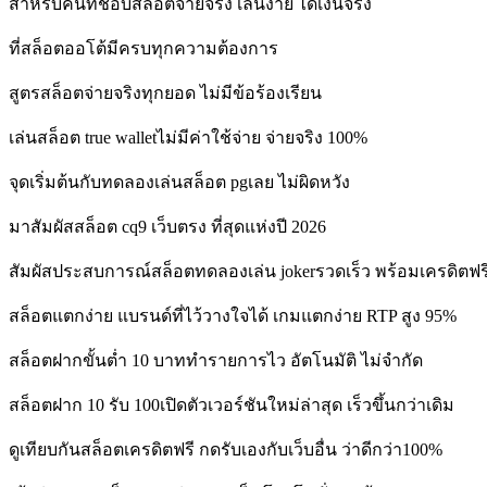
สำหรับคนที่ชอบสล็อตจ่ายจริง เล่นง่าย ได้เงินจริง
ที่สล็อตออโต้มีครบทุกความต้องการ
สูตรสล็อตจ่ายจริงทุกยอด ไม่มีข้อร้องเรียน
เล่นสล็อต true walletไม่มีค่าใช้จ่าย จ่ายจริง 100%
จุดเริ่มต้นกับทดลองเล่นสล็อต pgเลย ไม่ผิดหวัง
มาสัมผัสสล็อต cq9 เว็บตรง ที่สุดแห่งปี 2026
สัมผัสประสบการณ์สล็อตทดลองเล่น jokerรวดเร็ว พร้อมเครดิตฟร
สล็อตแตกง่าย แบรนด์ที่ไว้วางใจได้ เกมแตกง่าย RTP สูง 95%
สล็อตฝากขั้นต่ำ 10 บาททำรายการไว อัตโนมัติ ไม่จำกัด
สล็อตฝาก 10 รับ 100เปิดตัวเวอร์ชันใหม่ล่าสุด เร็วขึ้นกว่าเดิม
ดูเทียบกันสล็อตเครดิตฟรี กดรับเองกับเว็บอื่น ว่าดีกว่า100%