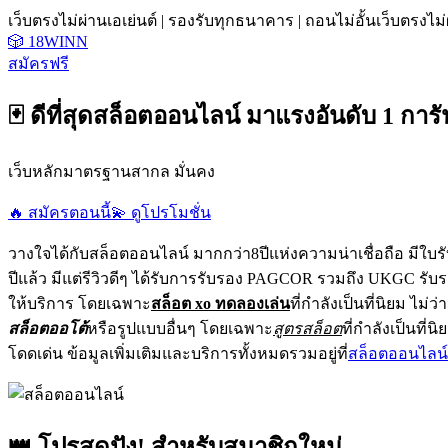
เว็บตรงไม่ผ่านเอเย่นต์ | รองรับทุกธนาคาร | ถอนไม่อั้น
เว็บตรงไม่
🎲 18WINN
สมัครฟรี
🃏 ดีที่สุดสล็อตออนไลน์ มาแรงอันดับ 1 การ
เว็บหลักมาตรฐานสากล มั่นคง
🔥 สมัครตอนนี้
💫 ดูโปรโมชั่น
วางใจได้กับสล็อตออนไลน์ มากกว่า8ปีแห่งความน่าเชื่อถือ มีใบร
ปีแล้ว มีแต่รีวิวดีๆ ได้รับการรับรอง PAGCOR รวมถึง UKGC รับ
ให้บริการ โดยเฉพาะ
สล็อต xo ทดลองเล่น
ที่กำลังเป็นที่นิยม ไม่ว่
สล็อตออโต้
หรือรูปแบบอื่นๆ โดยเฉพาะ
สูตรสล็อต
ที่กำลังเป็นที่น
โดดเด่น ข้อมูลเพิ่มเติมและบริการทั้งหมดรวมอยู่ที่
สล็อตออนไลน์
👑 โปรสุดปัง! สำหรับสมาชิกใหม่