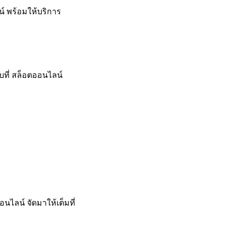
น์ พร้อมให้บริการ
บที่ สล็อตออนไลน์
ไลน์ จัดมาให้เต็มที่