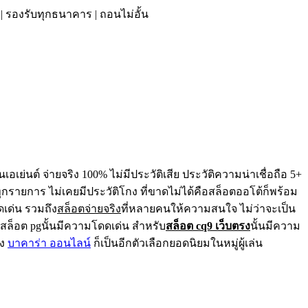
์ | รองรับทุกธนาคาร | ถอนไม่อั้น
นต์ จ่ายจริง 100% ไม่มีประวัติเสีย ประวัติความน่าเชื่อถือ 5+
ุกรายการ ไม่เคยมีประวัติโกง ที่ขาดไม่ได้คือสล็อตออโต้ก็พร้อม
ดเด่น รวมถึง
สล็อตจ่ายจริง
ที่หลายคนให้ความสนใจ ไม่ว่าจะเป็น
สล็อต pgนั้นมีความโดดเด่น สำหรับ
สล็อต cq9 เว็บตรง
นั้นมีความ
่ง
บาคาร่า ออนไลน์
ก็เป็นอีกตัวเลือกยอดนิยมในหมู่ผู้เล่น