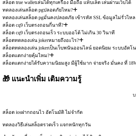
สล็อต true walletเล่นได้ทุกเครื่อง มือถือ แท็บเล็ต เล่นผ่านเว็บได้
ทดลองเล่นสล็อต pgปลอดภัยไหม?
ทดลองเล่นสล็อต pgมั่นคงปลอดภัย เข้ารหัส SSL ข้อมูลไม่รั่วไหล
สล็อต cq9 เว็บตรงถอนกี่นาที?
สล็อต cq9 เว็บตรงถอนเร็ว ระบบออโต้ ไม่เกิน 30 วินาที
สล็อตทดลองเล่น jokerหมายถึงอะไร?
สล็อตทดลองเล่น jokerเป็นเว็บพนันออนไลน์ ยอดนิยม ระบบอัตโนม
สล็อตแตกง่ายคุ้มไหม?
สล็อตแตกง่ายได้รับความนิยมสูง มีผู้ใช้มาก จ่ายจริง มั่นคง ที่
🎁 แนะนำเพิ่ม
เติมความรู้
บ
สล็อต iosฝากถอนไว อัตโนมัติ ไม่จำกัด
ทดลองวิธีเล่นสล็อตรวดเร็ว แจกหนักทุกวัน