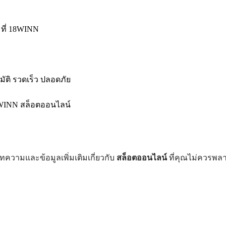
 ที่ 18WINN
ัติ รวดเร็ว ปลอดภัย
 18WINN สล็อตออนไลน์
ทความและข้อมูลเพิ่มเติมเกี่ยวกับ
สล็อตออนไลน์
ที่คุณไม่ควรพล