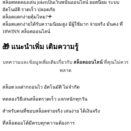
สล็อตทดลองเล่น jokerเป็นเว็บพนันออนไลน์ ยอดนิยม ระบบ
อัตโนมัติ รวดเร็ว ปลอดภัย
สล็อตแตกง่ายคุ้มไหม?
สล็อตแตกง่ายได้รับความนิยมสูง มีผู้ใช้มาก จ่ายจริง มั่นคง ที่
18WINN สล็อตออนไลน์
🎁 แนะนำเพิ่ม
เติมความรู้
บทความและข้อมูลเพิ่มเติมเกี่ยวกับ
สล็อตออนไลน์
ที่คุณไม่ควร
พลาด
สล็อต iosฝากถอนไว อัตโนมัติ ไม่จำกัด
ทดลองวิธีเล่นสล็อตรวดเร็ว แจกหนักทุกวัน
สำหรับคนที่ชอบสล็อตจ่ายจริง เล่นง่าย ได้เงินจริง
ที่สล็อตออโต้มีครบทุกความต้องการ