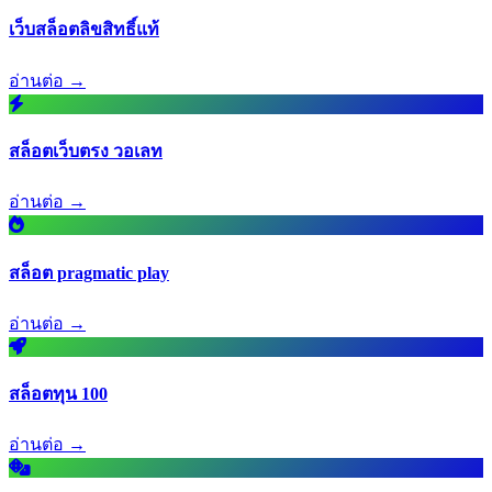
เว็บสล็อตลิขสิทธิ์แท้
อ่านต่อ →
สล็อตเว็บตรง วอเลท
อ่านต่อ →
สล็อต pragmatic play
อ่านต่อ →
สล็อตทุน 100
อ่านต่อ →