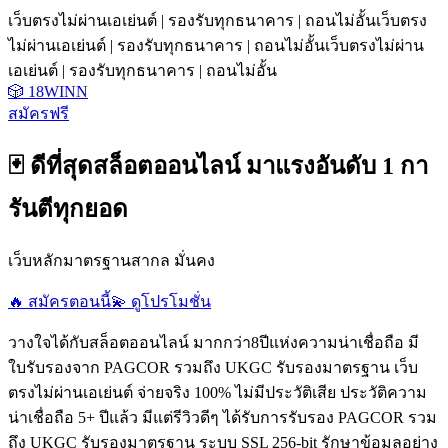
เว็บตรงไม่ผ่านเอเย่นต์ | รองรับทุกธนาคาร | ถอนไม่อั้น
เว็บตรง
ไม่ผ่านเอเย่นต์ | รองรับทุกธนาคาร | ถอนไม่อั้น
เว็บตรงไม่ผ่าน
เอเย่นต์ | รองรับทุกธนาคาร | ถอนไม่อั้น
🎲 18WINN
สมัครฟรี
🃏 ดีที่สุดสล็อตออนไลน์ มาแรงอันดับ 1 กา
รันตีทุกยอด
เว็บหลักมาตรฐานสากล มั่นคง
🔥 สมัครตอนนี้
💫 ดูโปรโมชั่น
วางใจได้กับสล็อตออนไลน์ มากกว่า8ปีแห่งความน่าเชื่อถือ มี
ใบรับรองจาก PAGCOR รวมถึง UKGC รับรองมาตรฐาน เว็บ
ตรงไม่ผ่านเอเย่นต์ จ่ายจริง 100% ไม่มีประวัติเสีย ประวัติความ
น่าเชื่อถือ 5+ ปีแล้ว มีแต่รีวิวดีๆ ได้รับการรับรอง PAGCOR รวม
ถึง UKGC รับรองมาตรฐาน ระบบ SSL 256-bit รักษาข้อมูลอย่าง