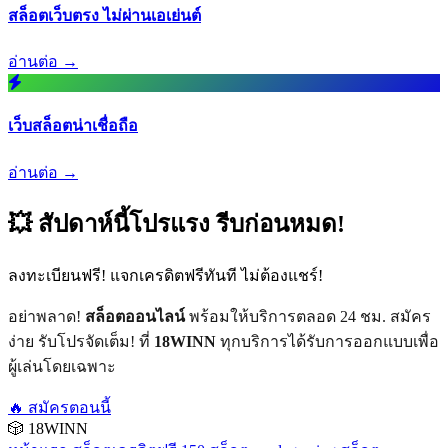
สล็อตเว็บตรง ไม่ผ่านเอเย่นต์
อ่านต่อ →
เว็บสล็อตน่าเชื่อถือ
อ่านต่อ →
💥 สัปดาห์นี้โปรแรง รีบก่อนหมด!
ลงทะเบียนฟรี! แจกเครดิตฟรีทันที ไม่ต้องแชร์!
อย่าพลาด!
สล็อตออนไลน์
พร้อมให้บริการตลอด 24 ชม. สมัคร
ง่าย รับโปรจัดเต็ม! ที่
18WINN
ทุกบริการได้รับการออกแบบเพื่อ
ผู้เล่นโดยเฉพาะ
🔥 สมัครตอนนี้
🎲 18WINN