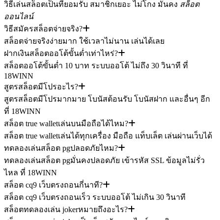
วิธีเล่นสล็อตเป็นที่ยอมรับ สมาชิกเยอะ ไม่โกง มั่นคง
สล็อต
ออนไลน์
วิธีสมัครสล็อตจ่ายจริง?
สล็อตจ่ายจริงง่ายมาก ใช้เวลาไม่นาน เล่นได้เลย
ฝากเงินสล็อตออโต้ขั้นต่ำเท่าไหร่?
สล็อตออโต้ขั้นต่ำ 10 บาท ระบบออโต้ ไม่ถึง 30 วินาที ที่
18WINN
สูตรสล็อตมีโปรอะไร?
สูตรสล็อตมีโปรมากมาย โบนัสต้อนรับ โบนัสฝาก และอื่นๆ อีก
ที่ 18WINN
สล็อต true walletเล่นบนมือถือได้ไหม?
สล็อต true walletเล่นได้ทุกเครื่อง มือถือ แท็บเล็ต เล่นผ่านเว็บได้
ทดลองเล่นสล็อต pgปลอดภัยไหม?
ทดลองเล่นสล็อต pgมั่นคงปลอดภัย เข้ารหัส SSL ข้อมูลไม่รั่ว
ไหล ที่ 18WINN
สล็อต cq9 เว็บตรงถอนกี่นาที?
สล็อต cq9 เว็บตรงถอนเร็ว ระบบออโต้ ไม่เกิน 30 วินาที
สล็อตทดลองเล่น jokerหมายถึงอะไร?