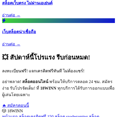
สล็อตเว็บตรง ไม่ผ่านเอเย่นต์
อ่านต่อ →
เว็บสล็อตน่าเชื่อถือ
อ่านต่อ →
💥 สัปดาห์นี้โปรแรง รีบก่อนหมด!
ลงทะเบียนฟรี! แจกเครดิตฟรีทันที ไม่ต้องแชร์!
อย่าพลาด!
สล็อตออนไลน์
พร้อมให้บริการตลอด 24 ชม. สมัคร
ง่าย รับโปรจัดเต็ม! ที่
18WINN
ทุกบริการได้รับการออกแบบเพื่อ
ผู้เล่นโดยเฉพาะ
🔥 สมัครตอนนี้
🎲 18WINN
หน้าแรก
สล็อตเครดิตฟรี 150
สล็อต spadegaming
สล็อต