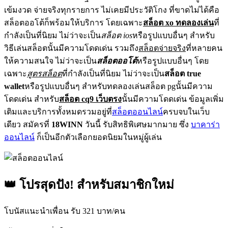
เข้มงวด จ่ายจริงทุกรายการ ไม่เคยมีประวัติโกง ที่ขาดไม่ได้คือ
สล็อตออโต้ก็พร้อมให้บริการ โดยเฉพาะ
สล็อต xo ทดลองเล่น
ที่
กำลังเป็นที่นิยม ไม่ว่าจะเป็น
สล็อต ios
หรือรูปแบบอื่นๆ สำหรับ
วิธีเล่นสล็อตนั้นมีความโดดเด่น รวมถึง
สล็อตจ่ายจริง
ที่หลายคน
ให้ความสนใจ ไม่ว่าจะเป็น
สล็อตออโต้
หรือรูปแบบอื่นๆ โดย
เฉพาะ
สูตรสล็อต
ที่กำลังเป็นที่นิยม ไม่ว่าจะเป็น
สล็อต true
wallet
หรือรูปแบบอื่นๆ สำหรับทดลองเล่นสล็อต pgนั้นมีความ
โดดเด่น สำหรับ
สล็อต cq9 เว็บตรง
นั้นมีความโดดเด่น ข้อมูลเพิ่ม
เติมและบริการทั้งหมดรวมอยู่ที่
สล็อตออนไลน์
ครบจบในเว็บ
เดียว สมัครที่
18WINN
วันนี้ รับสิทธิพิเศษมากมาย ซึ่ง
บาคาร่า
ออนไลน์
ก็เป็นอีกตัวเลือกยอดนิยมในหมู่ผู้เล่น
👑 โปรสุดปัง! สำหรับสมาชิกใหม่
โบนัสแนะนำเพื่อน รับ 321 บาท/คน