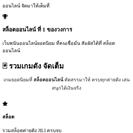
ออนไลน์ จัดมาให้เต็มที่
สล็อตออนไลน์ ที่ 1 ของวงการ
เว็บพนันออนไลน์ยอดนิยม ที่คนเชื่อมั่น สัมผัสได้ที่ สล็อต
ออนไลน์
🃏 รวมเกมดัง
จัดเต็ม
เกมยอดนิยมที่
สล็อตออนไลน์
คัดสรรมาให้ ครบทุกค่ายดัง เล่น
สนุกได้เงินจริง
สล็อต
รวมสล็อตค่ายดัง JILI ครบจบ