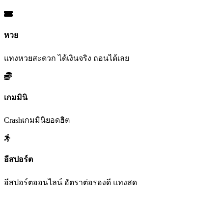
หวย
แทงหวยสะดวก ได้เงินจริง ถอนได้เลย
เกมมินิ
Crashเกมมินิยอดฮิต
อีสปอร์ต
อีสปอร์ตออนไลน์ อัตราต่อรองดี แทงสด