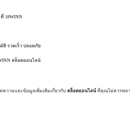
 ที่ 18WINN
ัติ รวดเร็ว ปลอดภัย
 18WINN สล็อตออนไลน์
ทความและข้อมูลเพิ่มเติมเกี่ยวกับ
สล็อตออนไลน์
ที่คุณไม่ควรพล