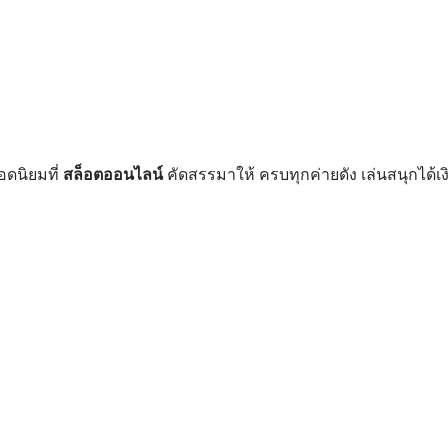
อดนิยมที่
สล็อตออนไลน์
คัดสรรมาให้ ครบทุกค่ายดัง เล่นสนุกได้เง