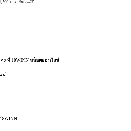
,500 บาท อัตโนมัติ
่นคง ที่ 18WINN
สล็อตออนไลน์
ลน์
่ 18WINN