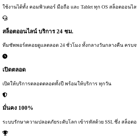
ใช้งานได้ทั้ง คอมพิวเตอร์ มือถือ และ Tablet ทุก OS สล็อตออนไล
สล็อตออนไลน์ บริการ 24 ชม.
ทีมซัพพอร์ตคอยดูแลตลอด 24 ชั่วโมง ทั้งกลางวันกลางคืน ครบจ
เปิดตลอด
เปิดให้บริการตลอดตลอดทั้งปี พร้อมให้บริการ ทุกวัน
มั่นคง 100%
ระบบรักษาความปลอดภัยระดับโลก เข้ารหัสด้วย SSL ซึ่ง สล็อตออน