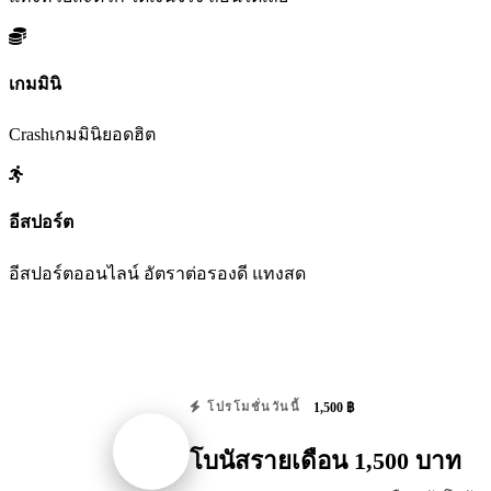
เกมมินิ
Crashเกมมินิยอดฮิต
อีสปอร์ต
อีสปอร์ตออนไลน์ อัตราต่อรองดี แทงสด
1,500 ฿
โปรโมชั่นวันนี้
โบนัสรายเดือน 1,500 บาท