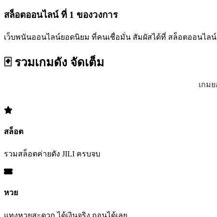
สล็อตออนไลน์ ที่ 1 ของวงการ
เว็บพนันออนไลน์ยอดนิยม ที่คนเชื่อมั่น สัมผัสได้ที่ สล็อตออนไลน์
🃏 รวมเกมดัง
จัดเต็ม
เกมย
สล็อต
รวมสล็อตค่ายดัง JILI ครบจบ
หวย
แทงหวยสะดวก ได้เงินจริง ถอนได้เลย