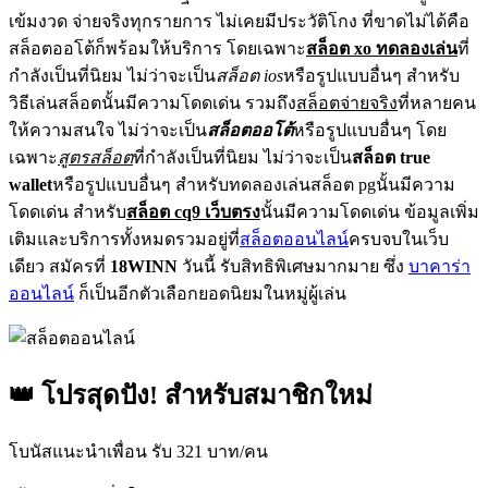
เข้มงวด จ่ายจริงทุกรายการ ไม่เคยมีประวัติโกง ที่ขาดไม่ได้คือ
สล็อตออโต้ก็พร้อมให้บริการ โดยเฉพาะ
สล็อต xo ทดลองเล่น
ที่
กำลังเป็นที่นิยม ไม่ว่าจะเป็น
สล็อต ios
หรือรูปแบบอื่นๆ สำหรับ
วิธีเล่นสล็อตนั้นมีความโดดเด่น รวมถึง
สล็อตจ่ายจริง
ที่หลายคน
ให้ความสนใจ ไม่ว่าจะเป็น
สล็อตออโต้
หรือรูปแบบอื่นๆ โดย
เฉพาะ
สูตรสล็อต
ที่กำลังเป็นที่นิยม ไม่ว่าจะเป็น
สล็อต true
wallet
หรือรูปแบบอื่นๆ สำหรับทดลองเล่นสล็อต pgนั้นมีความ
โดดเด่น สำหรับ
สล็อต cq9 เว็บตรง
นั้นมีความโดดเด่น ข้อมูลเพิ่ม
เติมและบริการทั้งหมดรวมอยู่ที่
สล็อตออนไลน์
ครบจบในเว็บ
เดียว สมัครที่
18WINN
วันนี้ รับสิทธิพิเศษมากมาย ซึ่ง
บาคาร่า
ออนไลน์
ก็เป็นอีกตัวเลือกยอดนิยมในหมู่ผู้เล่น
👑 โปรสุดปัง! สำหรับสมาชิกใหม่
โบนัสแนะนำเพื่อน รับ 321 บาท/คน