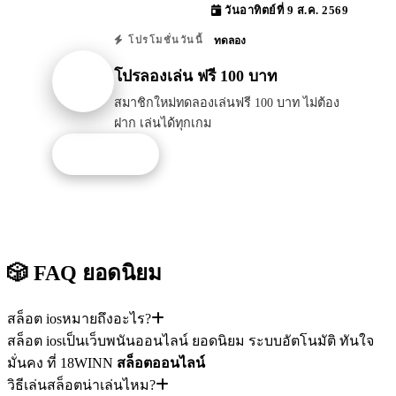
วันอาทิตย์ที่ 9 ส.ค. 2569
ทดลอง
โปรโมชั่นวันนี้
โปรลองเล่น ฟรี 100 บาท
สมาชิกใหม่ทดลองเล่นฟรี 100 บาท ไม่ต้อง
ฝาก เล่นได้ทุกเกม
รับโปรนี้
🎲 FAQ
ยอดนิยม
สล็อต iosหมายถึงอะไร?
สล็อต iosเป็นเว็บพนันออนไลน์ ยอดนิยม ระบบอัตโนมัติ ทันใจ
มั่นคง ที่ 18WINN
สล็อตออนไลน์
วิธีเล่นสล็อตน่าเล่นไหม?