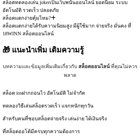
สล็อตทดลองเล่น jokerเป็นเว็บพนันออนไลน์ ยอดนิยม ระบบ
อัตโนมัติ รวดเร็ว ปลอดภัย
สล็อตแตกง่ายคุ้มไหม?
สล็อตแตกง่ายได้รับความนิยมสูง มีผู้ใช้มาก จ่ายจริง มั่นคง ที่
18WINN สล็อตออนไลน์
🎁 แนะนำเพิ่ม
เติมความรู้
บทความและข้อมูลเพิ่มเติมเกี่ยวกับ
สล็อตออนไลน์
ที่คุณไม่ควร
พลาด
สล็อต iosฝากถอนไว อัตโนมัติ ไม่จำกัด
ทดลองวิธีเล่นสล็อตรวดเร็ว แจกหนักทุกวัน
สำหรับคนที่ชอบสล็อตจ่ายจริง เล่นง่าย ได้เงินจริง
ที่สล็อตออโต้มีครบทุกความต้องการ