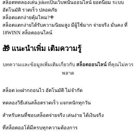
สล็อตทดลองเล่น jokerเป็นเว็บพนันออนไลน์ ยอดนิยม ระบบ
อัตโนมัติ รวดเร็ว ปลอดภัย
สล็อตแตกง่ายคุ้มไหม?
สล็อตแตกง่ายได้รับความนิยมสูง มีผู้ใช้มาก จ่ายจริง มั่นคง ที่
18WINN สล็อตออนไลน์
🎁 แนะนำเพิ่ม
เติมความรู้
บทความและข้อมูลเพิ่มเติมเกี่ยวกับ
สล็อตออนไลน์
ที่คุณไม่ควร
พลาด
สล็อต iosฝากถอนไว อัตโนมัติ ไม่จำกัด
ทดลองวิธีเล่นสล็อตรวดเร็ว แจกหนักทุกวัน
สำหรับคนที่ชอบสล็อตจ่ายจริง เล่นง่าย ได้เงินจริง
ที่สล็อตออโต้มีครบทุกความต้องการ