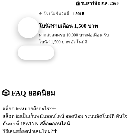
วันเสาร์ที่ 8 ส.ค. 2569
1,500 ฿
โปรโมชั่นวันนี้
โบนัสรายเดือน 1,500 บาท
ฝากสะสมครบ 10,000 บาทต่อเดือน รับ
โบนัส 1,500 บาท อัตโนมัติ
รับโปรนี้
🎲 FAQ
ยอดนิยม
สล็อต iosหมายถึงอะไร?
สล็อต iosเป็นเว็บพนันออนไลน์ ยอดนิยม ระบบอัตโนมัติ ทันใจ
มั่นคง ที่ 18WINN
สล็อตออนไลน์
วิธีเล่นสล็อตน่าเล่นไหม?