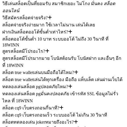
วิธีเล่นสล็อตเป็นที่ยอมรับ สมาชิกเยอะ ไม่โกง มั่นคง
สล็อต
ออนไลน์
วิธีสมัครสล็อตจ่ายจริง?
สล็อตจ่ายจริงง่ายมาก ใช้เวลาไม่นาน เล่นได้เลย
ฝากเงินสล็อตออโต้ขั้นต่ำเท่าไหร่?
สล็อตออโต้ขั้นต่ำ 10 บาท ระบบออโต้ ไม่ถึง 30 วินาที ที่
18WINN
สูตรสล็อตมีโปรอะไร?
สูตรสล็อตมีโปรมากมาย โบนัสต้อนรับ โบนัสฝาก และอื่นๆ อีก
ที่ 18WINN
สล็อต true walletเล่นบนมือถือได้ไหม?
สล็อต true walletเล่นได้ทุกเครื่อง มือถือ แท็บเล็ต เล่นผ่านเว็บได้
ทดลองเล่นสล็อต pgปลอดภัยไหม?
ทดลองเล่นสล็อต pgมั่นคงปลอดภัย เข้ารหัส SSL ข้อมูลไม่รั่ว
ไหล ที่ 18WINN
สล็อต cq9 เว็บตรงถอนกี่นาที?
สล็อต cq9 เว็บตรงถอนเร็ว ระบบออโต้ ไม่เกิน 30 วินาที
สล็อตทดลองเล่น jokerหมายถึงอะไร?