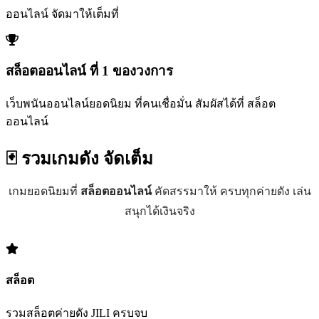
ออนไลน์ จัดมาให้เต็มที่
สล็อตออนไลน์ ที่ 1 ของวงการ
เว็บพนันออนไลน์ยอดนิยม ที่คนเชื่อมั่น สัมผัสได้ที่ สล็อต
ออนไลน์
🃏 รวมเกมดัง
จัดเต็ม
เกมยอดนิยมที่
สล็อตออนไลน์
คัดสรรมาให้ ครบทุกค่ายดัง เล่น
สนุกได้เงินจริง
สล็อต
รวมสล็อตค่ายดัง JILI ครบจบ