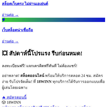
สล็อตเว็บตรง ไม่ผ่านเอเย่นต์
อ่านต่อ →
เว็บสล็อตน่าเชื่อถือ
อ่านต่อ →
💥 สัปดาห์นี้โปรแรง รีบก่อนหมด!
ลงทะเบียนฟรี! แจกเครดิตฟรีทันที ไม่ต้องแชร์!
อย่าพลาด!
สล็อตออนไลน์
พร้อมให้บริการตลอด 24 ชม. สมัคร
ง่าย รับโปรจัดเต็ม! ที่
18WINN
ทุกบริการได้รับการออกแบบเพื่อ
ผู้เล่นโดยเฉพาะ
🔥 สมัครตอนนี้
🎲 18WINN