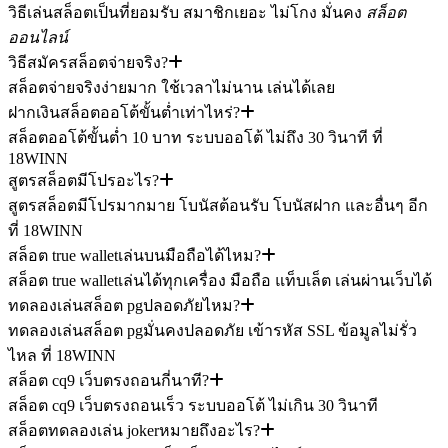
วิธีเล่นสล็อตเป็นที่ยอมรับ สมาชิกเยอะ ไม่โกง มั่นคง
สล็อต
ออนไลน์
วิธีสมัครสล็อตจ่ายจริง?
สล็อตจ่ายจริงง่ายมาก ใช้เวลาไม่นาน เล่นได้เลย
ฝากเงินสล็อตออโต้ขั้นต่ำเท่าไหร่?
สล็อตออโต้ขั้นต่ำ 10 บาท ระบบออโต้ ไม่ถึง 30 วินาที ที่
18WINN
สูตรสล็อตมีโปรอะไร?
สูตรสล็อตมีโปรมากมาย โบนัสต้อนรับ โบนัสฝาก และอื่นๆ อีก
ที่ 18WINN
สล็อต true walletเล่นบนมือถือได้ไหม?
สล็อต true walletเล่นได้ทุกเครื่อง มือถือ แท็บเล็ต เล่นผ่านเว็บได้
ทดลองเล่นสล็อต pgปลอดภัยไหม?
ทดลองเล่นสล็อต pgมั่นคงปลอดภัย เข้ารหัส SSL ข้อมูลไม่รั่ว
ไหล ที่ 18WINN
สล็อต cq9 เว็บตรงถอนกี่นาที?
สล็อต cq9 เว็บตรงถอนเร็ว ระบบออโต้ ไม่เกิน 30 วินาที
สล็อตทดลองเล่น jokerหมายถึงอะไร?