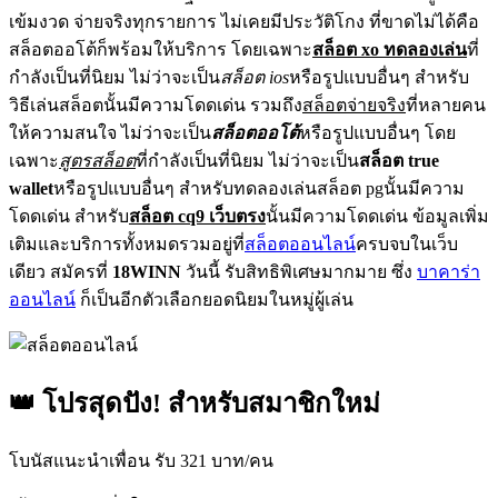
เข้มงวด จ่ายจริงทุกรายการ ไม่เคยมีประวัติโกง ที่ขาดไม่ได้คือ
สล็อตออโต้ก็พร้อมให้บริการ โดยเฉพาะ
สล็อต xo ทดลองเล่น
ที่
กำลังเป็นที่นิยม ไม่ว่าจะเป็น
สล็อต ios
หรือรูปแบบอื่นๆ สำหรับ
วิธีเล่นสล็อตนั้นมีความโดดเด่น รวมถึง
สล็อตจ่ายจริง
ที่หลายคน
ให้ความสนใจ ไม่ว่าจะเป็น
สล็อตออโต้
หรือรูปแบบอื่นๆ โดย
เฉพาะ
สูตรสล็อต
ที่กำลังเป็นที่นิยม ไม่ว่าจะเป็น
สล็อต true
wallet
หรือรูปแบบอื่นๆ สำหรับทดลองเล่นสล็อต pgนั้นมีความ
โดดเด่น สำหรับ
สล็อต cq9 เว็บตรง
นั้นมีความโดดเด่น ข้อมูลเพิ่ม
เติมและบริการทั้งหมดรวมอยู่ที่
สล็อตออนไลน์
ครบจบในเว็บ
เดียว สมัครที่
18WINN
วันนี้ รับสิทธิพิเศษมากมาย ซึ่ง
บาคาร่า
ออนไลน์
ก็เป็นอีกตัวเลือกยอดนิยมในหมู่ผู้เล่น
👑 โปรสุดปัง! สำหรับสมาชิกใหม่
โบนัสแนะนำเพื่อน รับ 321 บาท/คน