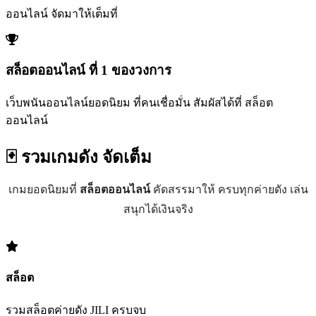
ออนไลน์ จัดมาให้เต็มที่
สล็อตออนไลน์ ที่ 1 ของวงการ
เว็บพนันออนไลน์ยอดนิยม ที่คนเชื่อมั่น สัมผัสได้ที่ สล็อต
ออนไลน์
🃏 รวมเกมดัง
จัดเต็ม
เกมยอดนิยมที่
สล็อตออนไลน์
คัดสรรมาให้ ครบทุกค่ายดัง เล่น
สนุกได้เงินจริง
สล็อต
รวมสล็อตค่ายดัง JILI ครบจบ