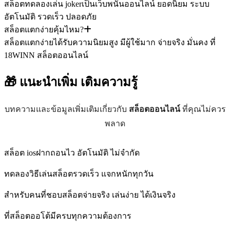
สล็อตทดลองเล่น jokerเป็นเว็บพนันออนไลน์ ยอดนิยม ระบบ
อัตโนมัติ รวดเร็ว ปลอดภัย
สล็อตแตกง่ายคุ้มไหม?
สล็อตแตกง่ายได้รับความนิยมสูง มีผู้ใช้มาก จ่ายจริง มั่นคง ที่
18WINN สล็อตออนไลน์
🎁 แนะนำเพิ่ม
เติมความรู้
บทความและข้อมูลเพิ่มเติมเกี่ยวกับ
สล็อตออนไลน์
ที่คุณไม่ควร
พลาด
สล็อต iosฝากถอนไว อัตโนมัติ ไม่จำกัด
ทดลองวิธีเล่นสล็อตรวดเร็ว แจกหนักทุกวัน
สำหรับคนที่ชอบสล็อตจ่ายจริง เล่นง่าย ได้เงินจริง
ที่สล็อตออโต้มีครบทุกความต้องการ