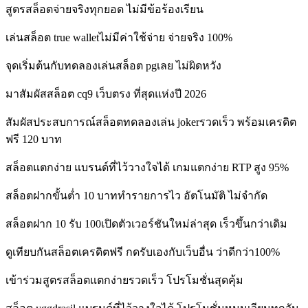
สูตรสล็อตจ่ายจริงทุกยอด ไม่มีข้อร้องเรียน
เล่นสล็อต true walletไม่มีค่าใช้จ่าย จ่ายจริง 100%
จุดเริ่มต้นกับทดลองเล่นสล็อต pgเลย ไม่ผิดหวัง
มาสัมผัสสล็อต cq9 เว็บตรง ที่สุดแห่งปี 2026
สัมผัสประสบการณ์สล็อตทดลองเล่น jokerรวดเร็ว พร้อมเครดิต
ฟรี 120 บาท
สล็อตแตกง่าย แบรนด์ที่ไว้วางใจได้ เกมแตกง่าย RTP สูง 95%
สล็อตฝากขั้นต่ำ 10 บาททำรายการไว อัตโนมัติ ไม่จำกัด
สล็อตฝาก 10 รับ 100เปิดตัวเวอร์ชันใหม่ล่าสุด เร็วขึ้นกว่าเดิม
ดูเทียบกันสล็อตเครดิตฟรี กดรับเองกับเว็บอื่น ว่าดีกว่า100%
เข้าร่วมสูตรสล็อตแตกง่ายรวดเร็ว โปรโมชั่นสุดคุ้ม