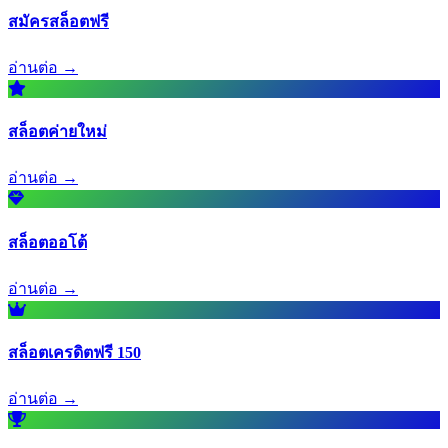
สมัครสล็อตฟรี
อ่านต่อ →
สล็อตค่ายใหม่
อ่านต่อ →
สล็อตออโต้
อ่านต่อ →
สล็อตเครดิตฟรี 150
อ่านต่อ →