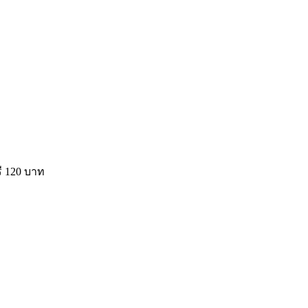
ี 120 บาท