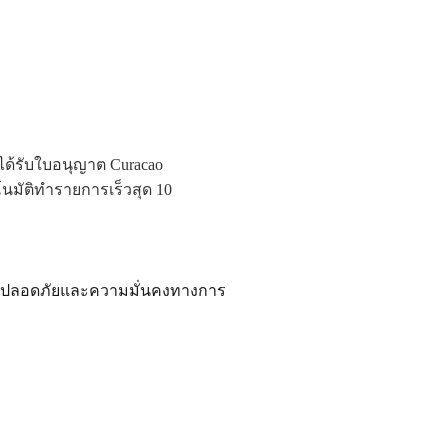
 ได้รับใบอนุญาต Curacao
ตโนมัติทำรายการเร็วสุด 10
มปลอดภัยและความมั่นคงทางการ