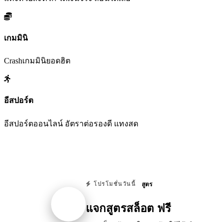
เกมมินิ
Crashเกมมินิยอดฮิต
อีสปอร์ต
อีสปอร์ตออนไลน์ อัตราต่อรองดี แทงสด
สูตร
โปรโมชั่นวันนี้
แจกสูตรสล็อต ฟรี