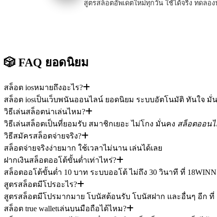
สูตรสล็อตอัพเดตใหม่ทุกวัน ใช้ได้จริง ทดลอง
🎲 FAQ
ยอดนิยม
สล็อต iosหมายถึงอะไร?
สล็อต iosเป็นเว็บพนันออนไลน์ ยอดนิยม ระบบอัตโนมัติ ทันใจ มั
วิธีเล่นสล็อตน่าเล่นไหม?
วิธีเล่นสล็อตเป็นที่ยอมรับ สมาชิกเยอะ ไม่โกง มั่นคง
สล็อตออนไ
วิธีสมัครสล็อตจ่ายจริง?
สล็อตจ่ายจริงง่ายมาก ใช้เวลาไม่นาน เล่นได้เลย
ฝากเงินสล็อตออโต้ขั้นต่ำเท่าไหร่?
สล็อตออโต้ขั้นต่ำ 10 บาท ระบบออโต้ ไม่ถึง 30 วินาที ที่ 18WINN
สูตรสล็อตมีโปรอะไร?
สูตรสล็อตมีโปรมากมาย โบนัสต้อนรับ โบนัสฝาก และอื่นๆ อีก ที
สล็อต true walletเล่นบนมือถือได้ไหม?