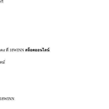
ฟรี
่นคง ที่ 18WINN
สล็อตออนไลน์
ลน์
่ 18WINN