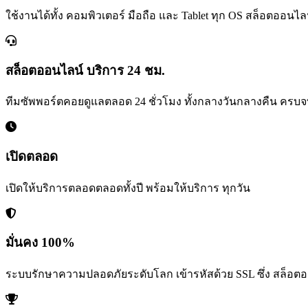
ใช้งานได้ทั้ง คอมพิวเตอร์ มือถือ และ Tablet ทุก OS สล็อตออนไล
สล็อตออนไลน์ บริการ 24 ชม.
ทีมซัพพอร์ตคอยดูแลตลอด 24 ชั่วโมง ทั้งกลางวันกลางคืน ครบจ
เปิดตลอด
เปิดให้บริการตลอดตลอดทั้งปี พร้อมให้บริการ ทุกวัน
มั่นคง 100%
ระบบรักษาความปลอดภัยระดับโลก เข้ารหัสด้วย SSL ซึ่ง สล็อตออน