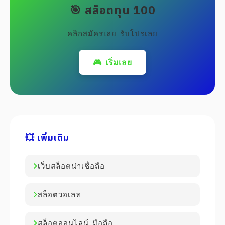
🎯 สล็อตทุน 100
คลิกสมัครเลย รับโปรเลย
🎮 เริ่มเลย
💥 เพิ่มเติม
เว็บสล็อตน่าเชื่อถือ
สล็อตวอเลท
สล็อตออนไลน์ มือถือ