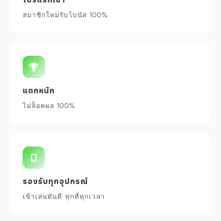
สมาชิกใหม่รับโบนัส 100%
แตกหนัก
ไม่ล็อคผล 100%
รองรับทุกอุปกรณ์
เข้าเล่นทันที ทุกที่ทุกเวลา